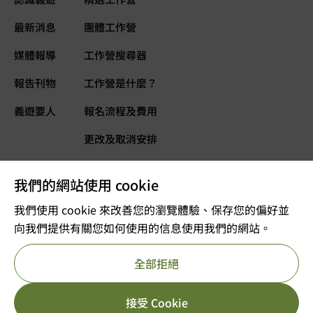
最新消息
團體工作營
媒體報導
工作營搜尋器
報告刊物
工作營是什麼？
義遊要人
報名流程及費用
更改及取消安排
常見問題
我們的網站使用 cookie
義遊網誌
立即捐款
我們使用 cookie 來改善您的瀏覽體驗、保存您的偏好並
向我們提供有關您如何使用的信息使用我們的網站。
©2025 版權屬VOLTRA義遊所有
全部拒絕
註冊及編號：公司註冊 53610456
獲豁免繳稅的慈善團體
重要告示
私隱政策
參考編號 : 91/11726
接受 Cookie