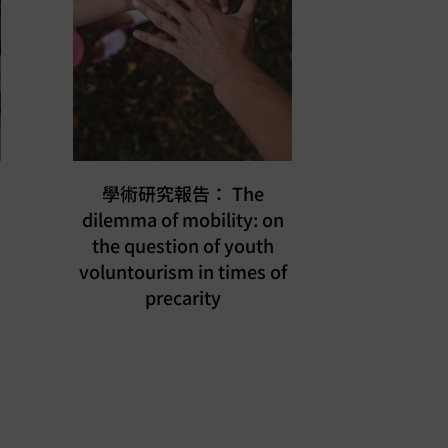
學術研究報告： The
dilemma of mobility: on
the question of youth
voluntourism in times of
precarity