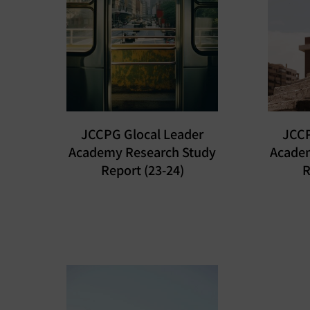
JCCPG Glocal Leader
JCCP
Academy Research Study
Acade
Report (23-24)
R