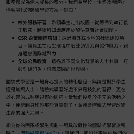
服務都成為個人成長的養分。我們為學校、企業及團體提
供客製化的體驗學習方案，例如：
校外服務研習
：帶領學生走出校園，從籌備到執行義
工服務，將學科知識應用於解決真實社會問題。
CSR 企業團隊培訓
：透過海外或本地的社區建設項
目，讓員工在陌生環境中磨練領導力與協作能力，親
身體會團隊凝聚力。
全球公民教育
：透過與不同文化背景的人士共事，打
破刻板印象，培養廣闊的世界觀。
體驗式學習是一場身心投入的轉化歷程。無論是對於學生
還是職場人士，體驗式學習好處不只是技能的習得，更在
於心智的成熟與視野的開拓。當我們投身於多元的活動之
中，便能親身印證那些真實例子，並體會體驗式學習改變
生命的強大力量。
想為你的團隊或學生規劃一場具啟發性的體驗式學習旅程
嗎？立即
聯絡義遊 VolTra
，讓我們一起設計專屬於你們的