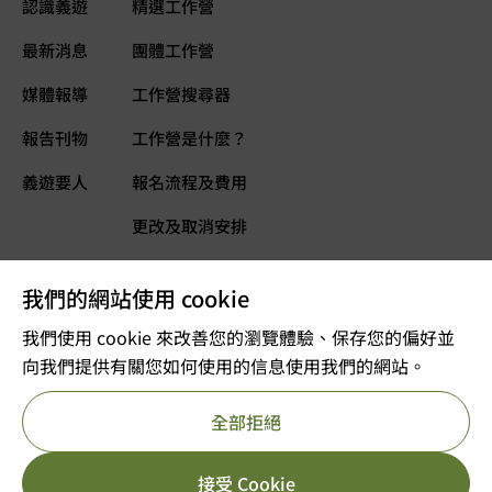
認識義遊
精選工作營
最新消息
團體工作營
媒體報導
工作營搜尋器
報告刊物
工作營是什麼？
義遊要人
報名流程及費用
更改及取消安排
常見問題
我們的網站使用 cookie
義遊網誌
立即捐款
我們使用 cookie 來改善您的瀏覽體驗、保存您的偏好並
向我們提供有關您如何使用的信息使用我們的網站。
©2025 版權屬VOLTRA義遊所有
全部拒絕
註冊及編號：公司註冊 53610456
獲豁免繳稅的慈善團體
重要告示
私隱政策
參考編號 : 91/11726
接受 Cookie