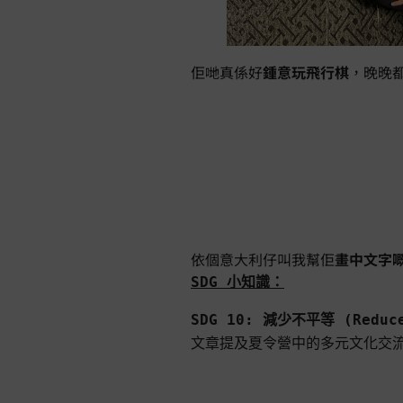
佢哋真係好
鍾意玩飛行棋
，晚晚都
依個意大利仔叫我幫佢
畫中文字
SDG 小知識：
SDG 10: 減少不平等 (Reduce

文章提及夏令營中的多元文化交