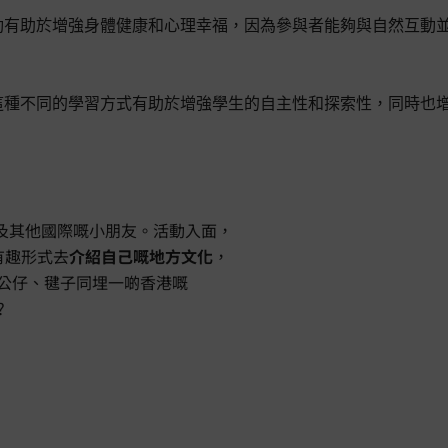
動有助於增強身體健康和心理幸福，因為參與者能夠與自然互動並
這種不同的學習方式有助於增強學生的自主性和探索性，同時也
本地以及其他國際嘅小朋友。活動入面，
嘅有趣形式去
介紹自己嘅地方文化
，
公仔、毽子同埋一啲香港嘅
?