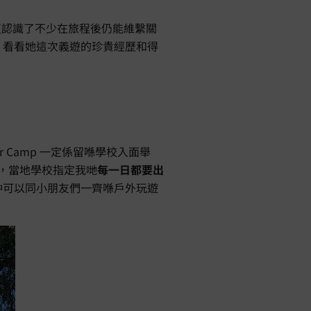
驗，更認識了不少在旅程後仍能維繫關
，看看她這次義遊的珍貴經歷和得
 Camp 一定係留喺學校入面舉
，當地學校指定我哋
每一日都要出
仲可以同小朋友們一齊喺戶外玩遊