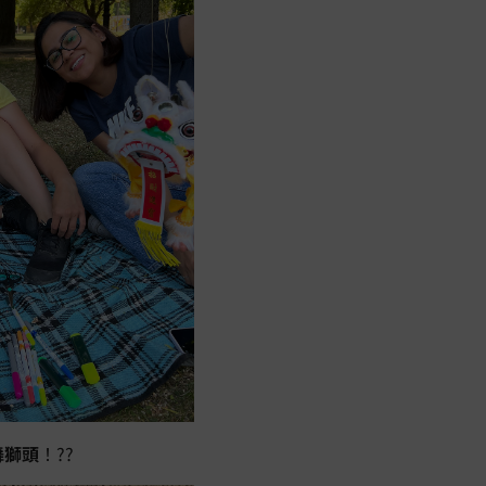
舞獅頭
！??