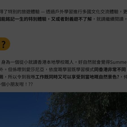
愛沙尼亞獲得了特別的旅遊體驗 — 透過戶外學習進行多國文化交流體
個能銘記一生的特別體驗，又或者對義遊不了解
，就請繼續閱讀
?️
p，身為一個從小就讀香港本地學校嘅人，好自然就會覺得Summer
戶外。但係嚟到愛莎尼亞，依度嘅學習既學習模式
同香港非常不同
灘，所以令到我喺
工作既同時又可以享受到當地嘅自然景色?
，
個小朋友咁！??