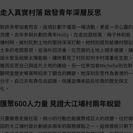
走入真實村落 啟發青年深層反思
對許多參加者而言，這項計劃不僅是一場活動，更是一次心靈的
洗禮。去年參與計劃的青年Holly，在走訪荔枝窩、梅子林和蛤
塘村時，被村民對土地的堅持深深打動。她特別提到蛤塘村發記
士多的老闆發哥，從海外回流後，在荒廢的土地上親手建屋、鋪
設水管及組裝太陽能板，讓她看見了村民如何令村落重拾生氣，
進而反思自己與這片土地的連結。另一位參加者Michelle則在聆
聽祠堂歷史導賞時迎來了觀念的轉變，她深刻反思作為香港的一
分子，自己亦有責任去認識、保護並傳承這些珍貴的歷史與文
化。
匯聚600人力量 見證大江埔村兩年蛻變
只要願意走進社區，微小的行動也能匯聚成巨大的改變。位於錦
田的大江埔村是計劃過去兩年的服務據點之一。這條曾經只剩下