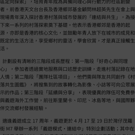
區定向探索」，培育青年成為具備同理心與行動力的社區創變
者。前香港天文台台長及香港鄉郊基金顧問林超英先生在會上與
現場青年深入探討香港村落與城市發展的「連結與共生」，為接
下來一系列的村落探索奠下基礎。他表示香港鄉郊是香港的起
源，亦即是香港的核心文化，並鼓勵年青人放下在城市的成見和
既定的生活方法，享受鄉村的靈活，學會欣賞，才是真正接觸生
活。
計劃設有清晰的三階段成長歷程：第一階段「好奇心與同理
心」，參加者透過實地服務與口述歷史訓練，走進村落記錄在地
人情；第二階段「團隊社區項目」，他們需與隊友共同創作《村
落共生圖鑑》，將搜集到的故事轉化為影像、小誌等可向公眾展
示的作品；第三階段「延續與分享」，表現優異的隊伍可免費參
與義遊海外工作營，前往斯里蘭卡、印尼、冰島等地，與國際夥
伴交流鄉村發展經驗。
適逢義遊成立 17 周年，義遊更於 4 月 17 至 19 日於灣仔茂蘿
街 M7 舉辦一系列「義遊模式・連結中」特別企劃活動；其中在