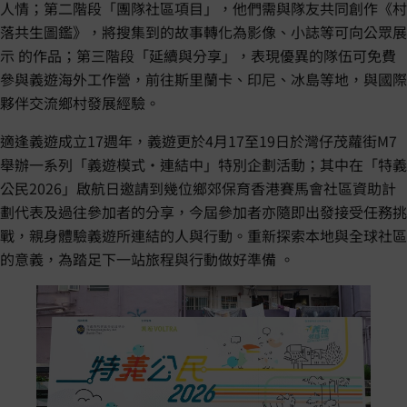
人情；第二階段「團隊社區項目」，他們需與隊友共同創作《村
落共生圖鑑》，將搜集到的故事轉化為影像、小誌等可向公眾展
示 的作品；第三階段「延續與分享」，表現優異的隊伍可免費
參與義遊海外工作營，前往斯里蘭卡、印尼、冰島等地，與國際
夥伴交流鄉村發展經驗。
適逢義遊成立17週年，義遊更於4月17至19日於灣仔茂蘿街M7
舉辦一系列「義遊模式・連結中」特別企劃活動；其中在「特義
公民2026」啟航日邀請到幾位鄉郊保育香港賽馬會社區資助計
劃代表及過往參加者的分享，今屆參加者亦隨即出發接受任務挑
戰，親身體驗義遊所連結的人與行動。重新探索本地與全球社區
的意義，為踏足下一站旅程與行動做好準備 。