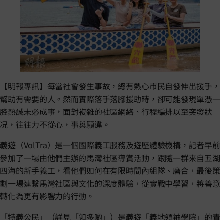
【明報專訊】每當社會發生事故，總有熱心市民自發伸出援手，
幫助有需要的人。然而實際落手落腳援助時，卻可能發現單憑一
腔熱誠未必成事，面對複雜的社區網絡、行程編排以至突發狀
况，往往力不從心，事與願違。
義遊（VolTra）是一個國際義工服務及遊歷體驗機構，記者早前
參加了一場由他們主辦的馬灣社區導賞活動，跟隨一群來自五湖
四海的新手義工，看他們如何在有限時間內組隊、磨合，最後策
劃一場連繫馬灣社區與文化的深度體驗，從實戰中學習，將善意
轉化為更有影響力的行動。
「特義公民」（詳見「知多啲」）是義遊「義地領袖學院」的青