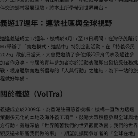
伴交流鄉村發展經驗，將本土所學帶到世界舞台。
義遊17週年：連繫社區與全球視野
適逢義遊成立17週年，機構於4月17至19日期間，在灣仔茂蘿街
M7舉辦了「義遊模式・連結中」特別企劃活動。在「特義公民
2026」啟航日當天，大會更邀請了多位鄉郊保育代表及過往參
加者作分享。今屆的青年參加者亦於活動後隨即出發接受任務挑
戰，親身體驗義遊所倡導的「人與行動」之連結，為下一站的旅
程做好準備。
關於義遊（VolTra）
義遊成立於2009年，為香港註冊慈善機構。機構一直致力透過
策劃多元化的本地及海外義工項目，鼓勵大眾積極參與全球與地
方行動。義遊深信「世界隨著我們的世界觀而改變；我們的世界
觀反過來影響我們做的事」，期望能擴闊參加者的「全球在地」