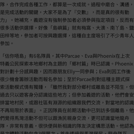
隊，合作完成各種工作，都算是一次成就。過程中磨合、溝通，
是完成活動的關鍵，大家不是為了『交數』，而是真的很有動
力」。她補充，義遊沒有強制參加者必須參與指定項目，反而有
很多活動供選擇，好像「島嶼篇」就有梅窩、大澳、南丫島、鹽
田梓等地，參加者可按興趣選擇，這種自主度吸引了不少青年人
參加。
「估你唔島」有6名隊員，其中Parcae、Eva與Phoenix在上次
特義公民探索本地鄉村為主題的「鄉村篇」時已認識。Phoenix
對計劃十分感興趣，因而跟朋友Elly一同參與；Eva則因工作後
很少機會籌辦活動而報名參加；至於Parcae則對這種主題式探
索活動模式情有獨鍾，「雖然我對部分鄉村或離島並不陌生，但
過去只以遊客身分認識這些地方；但參加義遊的活動，他們會安
排當地村民，或跟社區有淵源的組織跟我們交流，對當地的認識
不再局限於表面」。正因隊員在前期活動中已到訪多個離島，他
們覺得馬灣活動不但可以跟漁民親身交流，更可認識當地龍舟
隊，非常有意義，很快便與新相識的隊友決定構思活動。他認為
是次體驗活動包含3個層次，首先透過與馬灣居民、龍舟隊互