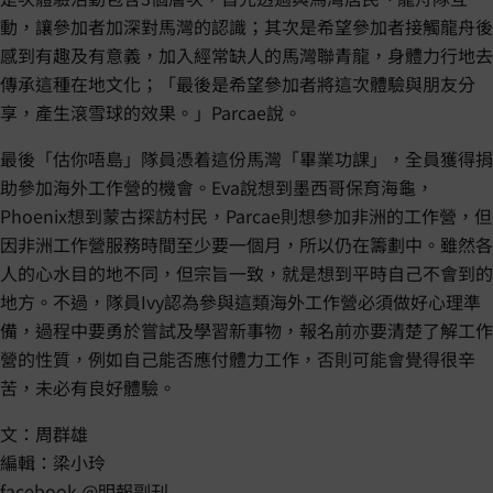
動，讓參加者加深對馬灣的認識；其次是希望參加者接觸龍舟後
感到有趣及有意義，加入經常缺人的馬灣聯青龍，身體力行地去
傳承這種在地文化；「最後是希望參加者將這次體驗與朋友分
享，產生滾雪球的效果。」Parcae說。
最後「估你唔島」隊員憑着這份馬灣「畢業功課」，全員獲得捐
助參加海外工作營的機會。Eva說想到墨西哥保育海龜，
Phoenix想到蒙古探訪村民，Parcae則想參加非洲的工作營，但
因非洲工作營服務時間至少要一個月，所以仍在籌劃中。雖然各
人的心水目的地不同，但宗旨一致，就是想到平時自己不會到的
地方。不過，隊員Ivy認為參與這類海外工作營必須做好心理準
備，過程中要勇於嘗試及學習新事物，報名前亦要清楚了解工作
營的性質，例如自己能否應付體力工作，否則可能會覺得很辛
苦，未必有良好體驗。
文：周群雄
編輯：梁小玲
facebook @明報副刊