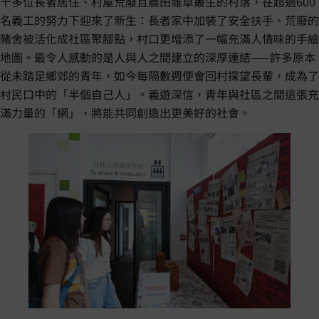
十多位長者居住、村屋荒廢且農田雜草叢生的村落，在超過600
名義工的努力下迎來了新生：長者家中加裝了安全扶手、荒廢的
豬舍被活化成社區聚腳點，村口更增添了一幅充滿人情味的手繪
地圖。最令人感動的是人與人之間建立的深厚連結——許多原本
從未踏足鄉郊的青年，如今每隔數週便會回村探望長輩，成為了
村民口中的「半個自己人」。義遊深信，青年與社區之間這張充
滿力量的「網」，將能共同創造出更美好的社會。