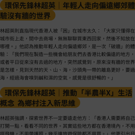
環保先鋒林超英｜年輕人走向偏遠鄉郊體
驗沒有牆的世界
林超英則直指現代香港人被「困」在城市太久：「大家只懂得在
城市街上走，間中去商場，無無聊聊買東西回家，然後不知放在
哪裡。」他認為推動年輕人走向偏遠鄉郊，是一次「破牆」的體
驗：「我們現在製造一些機會給朋友們去香港比較偏遠的地方，
或者平日從來沒有去過的地方，突然感覺到，原來沒有牆的世界
是怎樣，見到天然的天、山、海，沙頭角一帶的離島更好，要過
海，經過海會嗅到鹹和濕的空氣，感覺是很舒暢的。」
環保先鋒林超英｜推動「半農半X」生活
概念 為鄉村注入新思維
林超英強調，探索世界不一定要遠走他方：「香港人需要將自己
打開一點，看看不同的世界。其實這些地方都在香港境內，不用
搭飛機，不用帶護照，幾乎連旅遊保險都不用買。」他更引出日