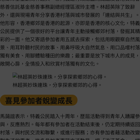
慈善信託基金慈善事務副總經理區淑玲主禮。林超英除了致辭
外，還與現場青年分享香港村落與城市發展的「連結與共生」。
他形容，香港鄉郊是香港的起源，亦即是香港的核心文化，特義
公民提供了一個很好的平台讓青年主動接觸鄉郊村落，發掘其精
彩的一面。他又寄語參加者用五感去探索，包括用眼觀察自然風
景、用耳聆聽村民的故事、用鼻呼吸大自然氣息、用口品嚐村落
獨有美食、用腳體驗種田的樂趣；最重要是放下城市人的成見，
敞開心扉，全情投入和欣賞村落獨有的文化。
林超英妙珠連珠，分享探索鄉郊的心得。
喜見參加者蛻變成長
馬藹誼表示，特義公民踏入十周年，歷屆活動得到青年人踴躍參
與，反應熱烈。每年都有參加者在活動結束後，仍定期持續返回
村落，與村民交流和聯繫，或進行服務；亦有參加者藉活動改變