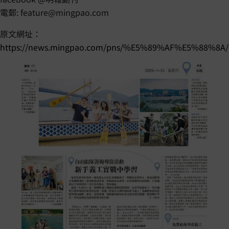
電郵:
feature@mingpao.com
原文網址：
https://news.mingpao.com/pns/%E5%89%AF%E5%88%8A/ar