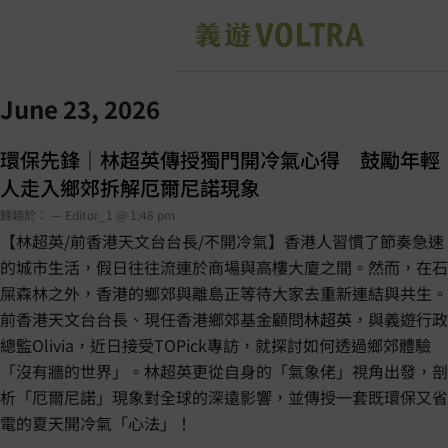
June 23, 2026
環保先鋒｜林超英傳授獨門開冷氣心得 鼓勵年輕
人走入鄉郊拆解厄爾尼諾現象
歸類於： — Editor_1 @ 1:48 pm
【林超英/前香港天文台台長/不開冷氣】香港人習慣了節奏急速
的城市生活，假日往往流連於商場與高樓大廈之間。然而，在石
屎森林之外，香港的鄉郊與離島正等待大家去重新連結與共生。
前香港天文台台長、現任香港鄉郊基金顧問
林超英
，與義遊行政
總監Olivia，近日接受TOPick專訪，就探討如何透過鄉郊體驗
「沒有牆的世界」。林超英更從自身的「氣象佬」視角出發，剖
析「厄爾尼諾」現象對全球的深遠影響，並傳授一套既環保又省
電的夏天開冷氣「心法」！