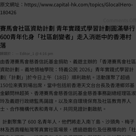
原文網址：
https://www.capital-hk.com/topics/GlocalHero-
180426
Comments Off
賽馬會社區資助計劃 青年實踐式學習計劃圓滿舉行
600青年化身「社區創變者」走入消逝中的香港村
落
歸類於： — Editor_1 @ 4:16 pm
由香港賽馬會慈善信託基金捐助、義遊主辦的「香港賽馬會社區
資助計劃 – 義地領袖學院：特義公民 2026」青年實踐式學習計
劃(「計劃」)於今日上午（18日）順利啟航。活動匯聚了超過
150位來賓到場出席，當中包括前香港天文台台長及香港鄉郊基
金顧問林超英、香港賽馬會慈善信託基金慈善事務副總經理區淑
玲及義遊行政總監馬藹誼，以及來自環境保育及社區教育界人
士、合作機構代表和青年人，共同見證計劃啟航。
計劃聚集了 600 名青年人，他們將走入南丫島、沙頭角、梅子
林及西貢糧船灣等真實社區場景，透過遊戲化及任務導向的「社