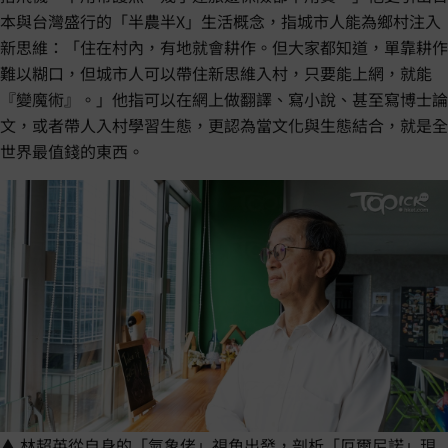
本與台灣盛行的「半農半X」生活概念，指城市人能為鄉村注入
新思維：「住在村內，有地就會耕作。但大家都知道，單靠耕作
難以糊口，但城市人可以帶住新思維入村，只要能上網，就能
『變魔術』。」他指可以在網上做翻譯、寫小說、甚至寫博士論
文，或者帶人入村學習生態，更認為當文化與生態結合，就是全
世界最值錢的東西。
▲ 林超英從自身的「氣象佬」視角出發，剖析「厄爾尼諾」現