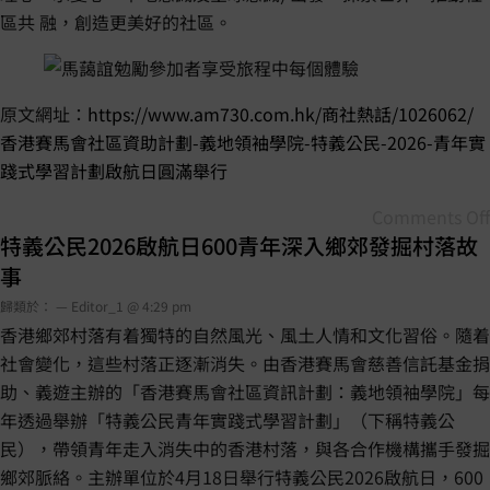
區共 融，創造更美好的社區。
原文網址：
https://www.am730.com.hk/商社熱話/1026062/
香港賽馬會社區資助計劃-義地領袖學院-特義公民-2026-青年實
踐式學習計劃啟航日圓滿舉行
Comments Off
特義公民2026啟航日600青年深入鄉郊發掘村落故
事
歸類於： — Editor_1 @ 4:29 pm
香港鄉郊村落有着獨特的自然風光、風土人情和文化習俗。隨着
社會變化，這些村落正逐漸消失。由香港賽馬會慈善信託基金捐
助、義遊主辦的「香港賽馬會社區資訊計劃：義地領袖學院」每
年透過舉辦「特義公民青年實踐式學習計劃」（下稱特義公
民），帶領青年走入消失中的香港村落，與各合作機構攜手發掘
鄉郊脈絡。主辦單位於4月18日舉行特義公民2026啟航日，600