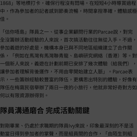
1868」等地標打卡，確保行程沒有悶場。在短短4小時導賞過程
中，作為參加者的記者感到節奏流暢，時間拿揑準確，體驗感極
佳。
「估你唔島」隊員之一、從事企業顧問行業的Parcae說，對完
全沒籌辦活動經驗的人來說，首次搞活動往往無從入手。不過，
參加義遊的好處是，機構本身已與不同地區組織建立了合作關
係，「例如在馬灣有馬灣聯青龍、島嶼研究網絡（香港）等。對
一個新人來說，義遊在計劃前期已安排了幾次體驗（給我們），
讓參加者理解背後運作，不用由零開始建立人脈」。Parcae表
示，一些籌辦經驗較豐富的隊伍，更構思出特別的體驗，好像有
隊伍在梅窩民宿舉辦了兩日一夜的小旅行，他就非常好奇對方如
何以有限資源辦得到。
隊員溝通磨合 完成活動關鍵
對剛畢業、仍處於求職期的隊員Ivy來說，印象最深刻的不是活
動當日得到參加者的掌聲，而是組員間的合作，「由陌生到組