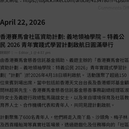
原文網址：
https://topick.hket.com/article/4134780?r=cpstni
Comments Off
April 22, 2026
香港賽馬會社區資助計劃: 義地領袖學院 – 特義公
民 2026 青年實踐式學習計劃啟航日圓滿舉行
歸類於： — Editor_1 @ 4:37 pm
由香港賽馬會慈善信託基金捐助、義遊主辦的「香港賽馬會社區
資助計劃 – 義地領袖學院：特義公民 2026」青年實踐式學習計
劃(“計劃”)於2026年4月18日順利啟航。 活動匯聚了超過150
位來賓到場出席，當中包括前香港天文台台長及香港鄉郊基金顧
問林超英先生、香港賽馬會慈善信託基金慈善事務副總經理區淑
玲女士及義遊行政總監馬藹誼女士，以及來自環境保育及社區教
育界人士、合作機構代表和青年人，共同見證計劃啟航。
計劃聚集了600名青年人，他們將走入南丫島、沙頭角、梅子林
及西貢糧船灣等真實社區場景，透過遊戲化及任務導向的「社區