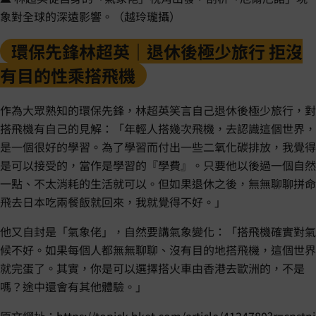
象對全球的深遠影響。（越玲瓏攝）
環保先鋒林超英｜退休後極少旅行 拒沒
有目的性乘搭飛機
作為大眾熟知的環保先鋒，林超英笑言自己退休後極少旅行，對
搭飛機有自己的見解：「年輕人搭幾次飛機，去認識這個世界，
是一個很好的學習。為了學習而付出一些二氧化碳排放，我覺得
是可以接受的，當作是學習的『學費』。只要他以後過一個自然
一點、不太消耗的生活就可以。但如果退休之後，無無聊聊拼命
飛去日本吃兩餐飯就回來，我就覺得不好。」
他又自封是「氣象佬」，自然要講氣象變化：「搭飛機確實對氣
候不好。如果每個人都無無聊聊、沒有目的地搭飛機，這個世界
就完蛋了。其實，你是可以選擇搭火車由香港去歐洲的，不是
嗎？途中還會有其他體驗。」