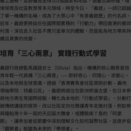
義工服務，足跡遍及全球102個國家和地區，涵蓋古蹟修復、環
境保育及社區教育等多元領域。時至今日，「義遊」一詞已超越
了單一機構的名稱，成為了大眾心中「有意義遊歷」的代名詞。
近年，義遊更將這份在國際間累積的「行動力」帶回香港的鄉郊
村落，深信走入社區不應只是單次的體驗，而是能為地方帶來持
續且真實的改變。
培育「三心兩意」 實踐行動式學習
義遊行政總監馬藹誼女士（Olivia）指出，機構的核心願景是培
育年輕一代具備「三心兩意」——即好奇心、同理心、求變心，
以及本地與全球意識。透過「香港賽馬會社區資助計劃 – 義地
領袖學院：特義公民」，義遊將過往在歐洲修復古堡、在日本參
與地方再生等國際經驗，轉化為本地的「行動式學習」。計劃打
破傳統講座的框架，改以社區定向任務讓青年走進村落，例如參
與糧船灣十年一屆的天后誕大醮會，或體驗南丫島的「阿婆
節」，讓參加者從節慶中深刻理解文化如何凝聚社區，並逐步從
「觀察者」蛻變為未來的「帶領者」。