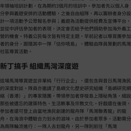
年領袖培訓計劃，在為期約3個月的培訓中，參加者先以個人身
分參與義遊安排的活動體驗，之後自由組隊，再以籌辦者身分設
計一項活動予公眾報名參與；義遊為活動提供經費及宣傳平台，
並從中評估參加者的表現，決定會否給予他們捐助參加海外義工
營的機會。特義公民每次皆有特定主題，早前記者以導賞團參加
者的身分，跟隨其中一隊「估你唔島」，體驗由隊員策劃的馬灣
社區導賞活動。
新丁搞手 組織馬灣深度遊
這場馬灣導賞遊並非單純「行行企企」，還包含與昔日馬灣漁民
的深度對談。隊員亦邀請了島嶼文化歷史研究組織「島嶼研究網
絡（香港）」的專家隨團，帶領參加者穿梭島上隱秘角落，細說
那些被遺忘的建築特色、生活軼事及宗教文化。好戲還在後頭，
參加者還可登上由當地漁民創建的龍舟隊「馬灣聯青龍」的龍
舟，在海浪中體驗合力划水的滋味。由於參加者眾多，活動需分
為兩隊輪流進行：一隊人去划龍舟，另一隊則前往「馬灣