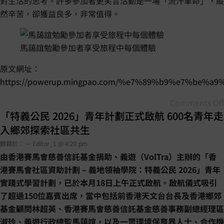
對生活的思考。許多參加者更笑言活動是一場「流汗革命」，縱
然辛苦，卻獲益良多，非常值得。
馬藹誼勉勵參加者享受旅程中每個體驗
原文網址：
https://powerup.mingpao.com/%e7%89%b9%e7%b
Comments Off
「特義公民 2026」青年計劃正式啟航 600名青年走
入鄉郊探索社區共生
歸類於： — Editor_1 @ 4:20 pm
由香港賽馬會慈善信託基金捐助、義遊（VolTra）主辦的「香
港賽馬會社區資助計劃 – 義地領袖學院：特義公民 2026」青年
實踐式學習計劃，已於本月18日上午正式啟航。啟航儀式吸引
了超過150位嘉賓出席，當中包括前香港天文台台長及香港鄉郊
基金顧問林超英、香港賽馬會慈善信託基金慈善事務副總經理區
淑玲、義遊行政總監馬藹誼，以及一眾環境保育界人士、合作機