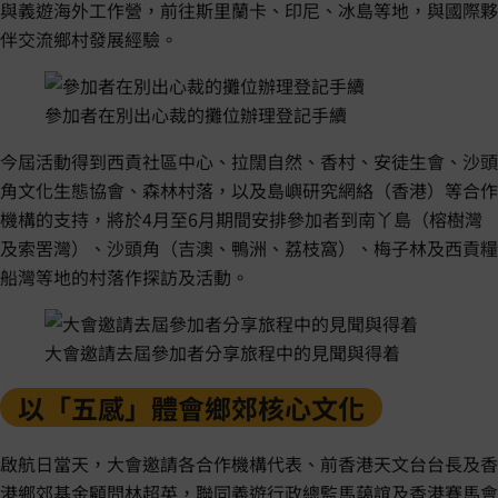
與義遊海外工作營，前往斯里蘭卡、印尼、冰島等地，與國際夥
伴交流鄉村發展經驗。
參加者在別出心裁的攤位辦理登記手續
今屆活動得到西貢社區中心、拉闊自然、香村、安徒生會、沙頭
角文化生態協會、森林村落，以及島嶼研究網絡（香港）等合作
機構的支持，將於4月至6月期間安排參加者到南丫島（榕樹灣
及索罟灣）、沙頭角（吉澳、鴨洲、荔枝窩）、梅子林及西貢糧
船灣等地的村落作探訪及活動。
大會邀請去屆參加者分享旅程中的見聞與得着
以「五感」體會鄉郊核心文化
啟航日當天，大會邀請各合作機構代表、前香港天文台台長及香
港鄉郊基金顧問林超英，聯同義遊行政總監馬藹誼及香港賽馬會