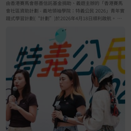
由香港賽馬會慈善信託基金捐助、義遊主辦的「香港賽馬
會社區資助計劃 - 義地領袖學院：特義公民 2026」青年實
踐式學習計劃(“計劃”)於2026年4月18日順利啟航。 活
動匯聚了超過150位來賓到場出席，當中包括前香港天文
台台長及香港鄉郊基金顧問林超英先生、香港賽馬會慈善
信託基金慈善事務副總經理區淑玲女士及義遊行政總監馬
藹誼女士，以及來自環境保育及社區教育界人士、合作機
構代表和青年人，共同見證計劃啟航。