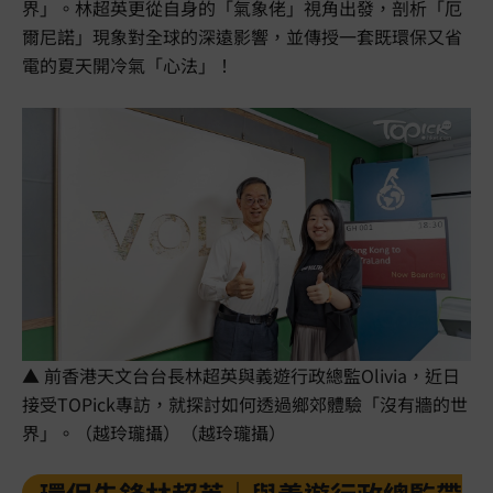
界」。林超英更從自身的「氣象佬」視角出發，剖析「厄
爾尼諾」現象對全球的深遠影響，並傳授一套既環保又省
電的夏天開冷氣「心法」！
▲ 前香港天文台台長林超英與義遊行政總監Olivia，近日
接受TOPick專訪，就探討如何透過鄉郊體驗「沒有牆的世
界」。（越玲瓏攝）（越玲瓏攝）