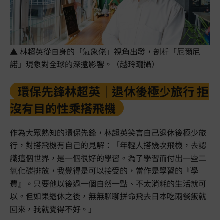
▲ 林超英從自身的「氣象佬」視角出發，剖析「厄爾尼
諾」現象對全球的深遠影響。（越玲瓏攝）
環保先鋒林超英｜退休後極少旅行 拒
沒有目的性乘搭飛機
作為大眾熟知的環保先鋒，林超英笑言自己退休後極少旅
行，對搭飛機有自己的見解：「年輕人搭幾次飛機，去認
識這個世界，是一個很好的學習。為了學習而付出一些二
氧化碳排放，我覺得是可以接受的，當作是學習的『學
費』。只要他以後過一個自然一點、不太消耗的生活就可
以。但如果退休之後，無無聊聊拼命飛去日本吃兩餐飯就
回來，我就覺得不好。」