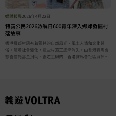
媒體報導
2026年4月22日
特義公民2026啟航日600青年深入鄉郊發掘村
落故事
香港鄉郊村落有着獨特的自然風光、風土人情和文化習
俗。隨着社會變化，這些村落正逐漸消失。由香港賽馬會
慈善信託基金捐助、義遊主辦的「香港賽馬會社區資訊計
劃：義地領袖學院」每年透過舉辦「特義公民青年實踐式
學習計劃」（下稱特義公民），帶領青年走入消失中的香
港村落，與各合作機構攜手發掘鄉郊脈絡。主辦單位於4
月18日舉行特義公民2026啟航日，600名參加者將分為不
同的小組，到南丫島、沙頭角、梅子林及西貢糧船灣進行
一系列任務和社區服務，尋找有趣的人和事，向大眾傳遞
村落的獨特價值。