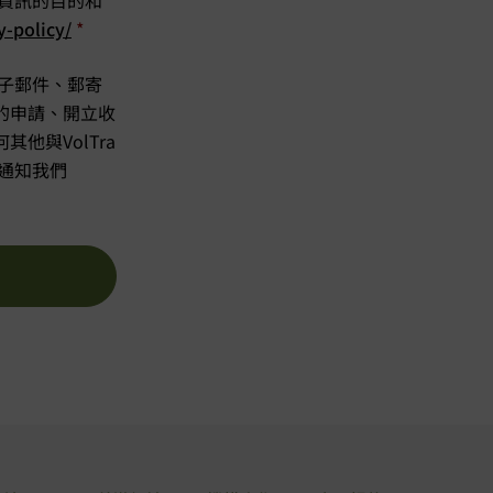
資訊的目的和
y-policy/
*
子郵件、郵寄
的申請、開立收
他與VolTra
通知我們