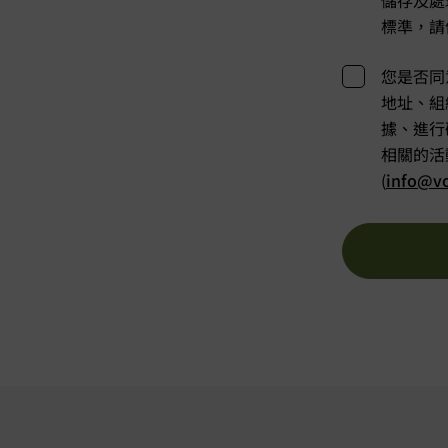
儲存及處
標準，請
您是否同
地址、組
據、進行
相關的活
(
info@vo