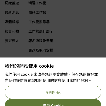
認識義遊
精選工作營
最新消息
團體工作營
媒體報導
工作營搜尋器
報告刊物
工作營是什麼？
義遊要人
報名流程及費用
更改及取消安排
常見問題
我們的網站使用 cookie
義遊網誌
立即捐款
我們使用 cookie 來改善您的瀏覽體驗、保存您的偏好並
向我們提供有關您如何使用的信息使用我們的網站。
©2025 版權屬VOLTRA義遊所有
全部拒絕
註冊及編號：公司註冊 53610456
獲豁免繳稅的慈善團體
重要告示
私隱政策
參考編號 : 91/11726
接受 Cookie