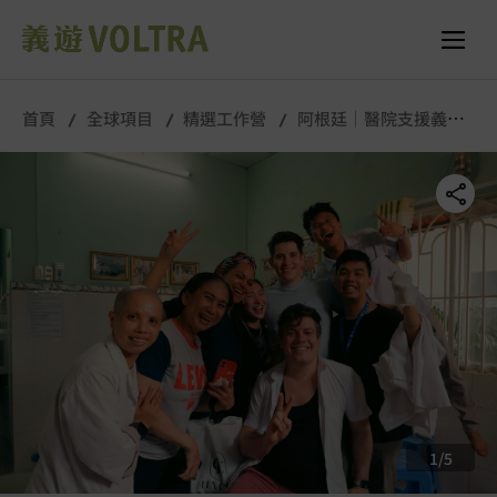
舉行城市/地點 (只供參考)
所有照片
首頁
全球項目
精選工作營
阿根廷｜醫院支援義工
隊｜長期工作營
1
/
5