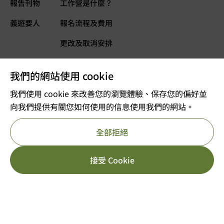
報告刊物
工作營是什麼？
義遊要人
報名流程及費用
更改及取消安排
常見問題
我們的網站使用 cookie
義遊網誌
立即捐款
我們使用 cookie 來改善您的瀏覽體驗、保存您的偏好並
向我們提供有關您如何使用的信息使用我們的網站。
©2025 版權屬VOLTRA義遊所有
全部拒絕
註冊及編號：公司註冊 53610456
獲豁免繳稅的慈善團體
重要告示
私隱政策
參考編號 : 91/11726
HK$
3,499.00
[yith_wcwl_add_to_wish
接受 Cookie
立即報名
HK$
7,499.00
日期/年份