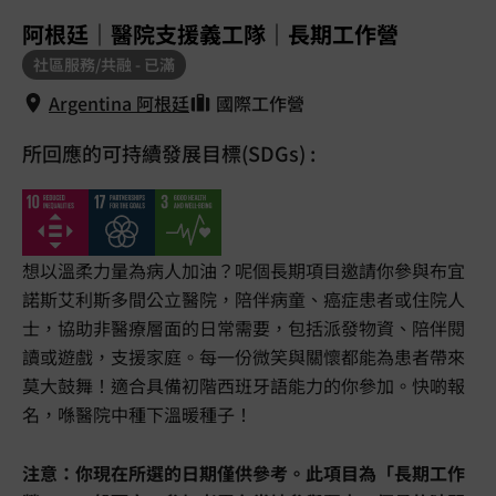
1
/
5
阿根廷｜醫院支援義工隊｜長期工作營
社區服務/共融 - 已滿
Argentina 阿根廷
國際工作營
所回應的可持續發展目標(SDGs) :
Argentina 阿根廷
想以溫柔力量為病人加油？呢個長期項目邀請你參與布宜
諾斯艾利斯多間公立醫院，陪伴病童、癌症患者或住院人
士，協助非醫療層面的日常需要，包括派發物資、陪伴閱
讀或遊戲，支援家庭。每一份微笑與關懷都能為患者帶來
莫大鼓舞！適合具備初階西班牙語能力的你參加。快啲報
名，喺醫院中種下溫暖種子！
注意：你現在所選的日期僅供參考。此項目為「長期工作