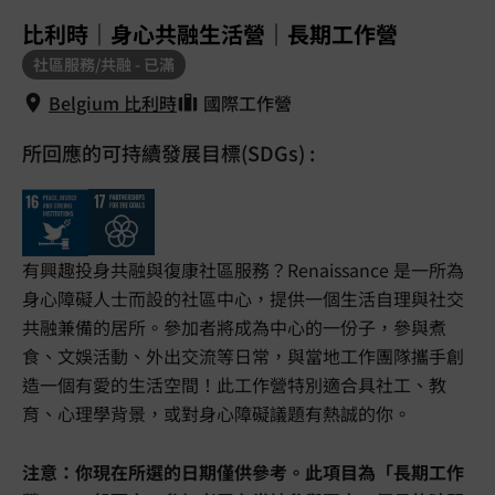
1
/
5
比利時｜身心共融生活營｜長期工作營
社區服務/共融 - 已滿
Belgium 比利時
國際工作營
所回應的可持續發展目標(SDGs) :
Belgium 比利時
有興趣投身共融與復康社區服務？Renaissance 是一所為
身心障礙人士而設的社區中心，提供一個生活自理與社交
共融兼備的居所。參加者將成為中心的一份子，參與煮
食、文娛活動、外出交流等日常，與當地工作團隊攜手創
造一個有愛的生活空間！此工作營特別適合具社工、教
育、心理學背景，或對身心障礙議題有熱誠的你。
注意：你現在所選的日期僅供參考。此項目為「長期工作