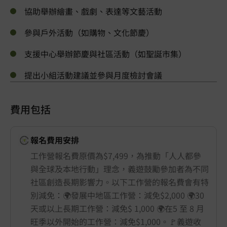
協助舉辦繪畫、戲劇、表達等文藝活動
參與戶外活動（如購物、文化節慶）
支援中心舉辦節慶與社區活動（如聖誕市集）
提出小組活動建議並參與月度檢討會議
費用包括
報名費用安排
工作營報名費原價為$7,499，為推動「人人都參
與全球及本地行動」理念，義遊鼓勵參加者為不同
社區創造長期影響力。以下工作營的報名費會有特
別減免：🌍發展中地區工作營：減免$2,000 🌍30
天或以上長期工作營：減免$ 1,000 🌍在5 至 8 月
旺季以外開始的工作營：減免$1,000。🚩義遊收