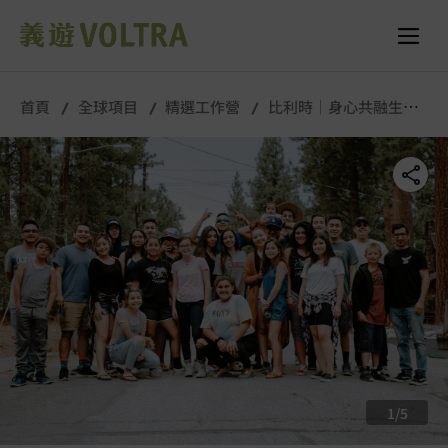
舉行城市/地點 (只供參考)
所有照片
首頁
全球項目
精選工作營
比利時｜身心共融生活
營｜長期工作營
1
/
5