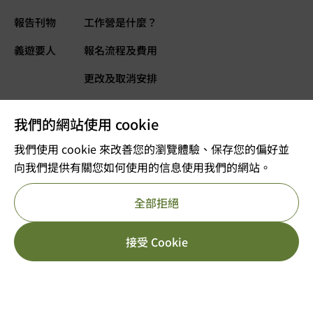
報告刊物
工作營是什麼？
義遊要人
報名流程及費用
更改及取消安排
常見問題
我們的網站使用 cookie
義遊網誌
立即捐款
我們使用 cookie 來改善您的瀏覽體驗、保存您的偏好並
向我們提供有關您如何使用的信息使用我們的網站。
©2025 版權屬VOLTRA義遊所有
全部拒絕
註冊及編號：公司註冊 53610456
獲豁免繳稅的慈善團體
重要告示
私隱政策
參考編號 : 91/11726
HK$
5,499.00
[yith_wcwl_add_to_wish
接受 Cookie
立即報名
HK$
7,499.00
日期/年份