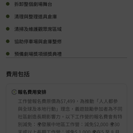
拆卸整個劇場舞台
清理與整理道具倉庫
清掃及維護觀眾席區域
協助停車場與倉庫整修
預備劇場獎項頒獎典禮
費用包括
報名費用安排
工作營報名費原價為$7,499，為推動「人人都參
與全球及本地行動」理念，義遊鼓勵參加者為不同
社區創造長期影響力。以下工作營的報名費會有特
別減免：🌍發展中地區工作營：減免$2,000 🌍30
天或以上長期工作營：減免$ 1,000 🌍在5 至 8 月