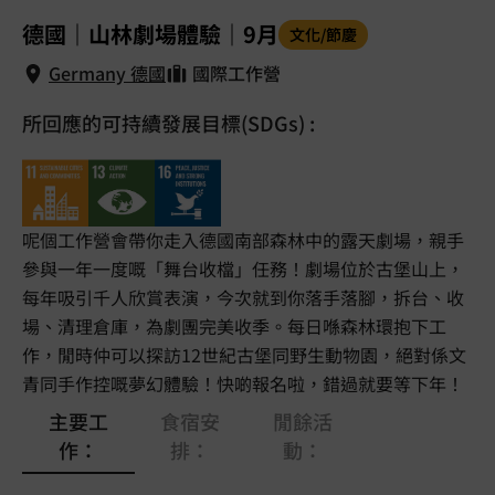
1
/
5
德國｜山林劇場體驗｜9月
文化/節慶
Germany 德國
國際工作營
所回應的可持續發展目標(SDGs) :
Germany 德國
呢個工作營會帶你走入德國南部森林中的露天劇場，親手
參與一年一度嘅「舞台收檔」任務！劇場位於古堡山上，
每年吸引千人欣賞表演，今次就到你落手落腳，拆台、收
場、清理倉庫，為劇團完美收季。每日喺森林環抱下工
作，閒時仲可以探訪12世紀古堡同野生動物園，絕對係文
青同手作控嘅夢幻體驗！快啲報名啦，錯過就要等下年！
主要工
食宿安
閒餘活
作：
排：
動：