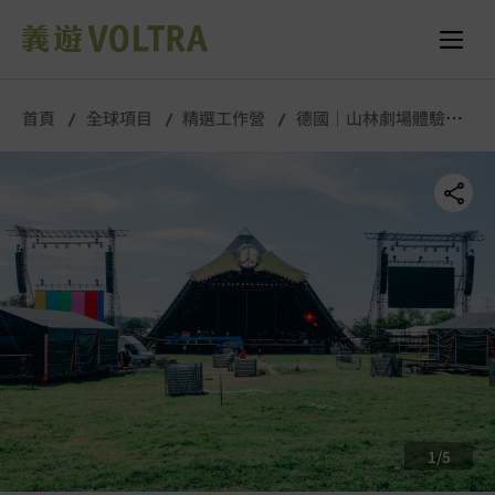
舉行城市/地點 (只供參考)
所有照片
首頁
全球項目
精選工作營
德國｜山林劇場體驗｜9
月
1
/
5