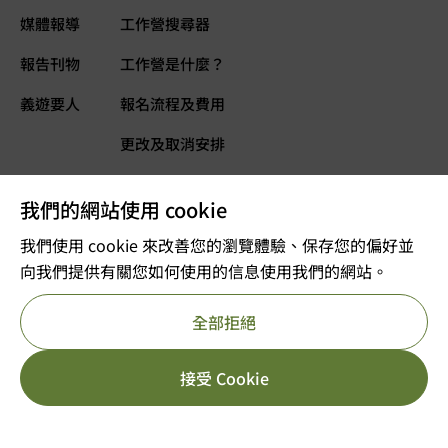
媒體報導
工作營搜尋器
報告刊物
工作營是什麼？
義遊要人
報名流程及費用
更改及取消安排
常見問題
我們的網站使用 cookie
義遊網誌
立即捐款
我們使用 cookie 來改善您的瀏覽體驗、保存您的偏好並
向我們提供有關您如何使用的信息使用我們的網站。
©2025 版權屬VOLTRA義遊所有
全部拒絕
註冊及編號：公司註冊 53610456
獲豁免繳稅的慈善團體
重要告示
私隱政策
參考編號 : 91/11726
HK$
6,499.00
[yith_wcwl_add_to_wish
接受 Cookie
立即報名
HK$
7,499.00