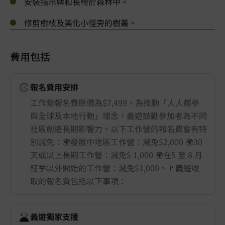
安裝指示牌和長椅於森林中。
修剪樹枝及美化小徑旁的樹叢。
費用包括
報名費用安排
工作營報名費原價為$7,499，為推動「人人都參
與全球及本地行動」理念，義遊鼓勵參加者為不同
社區創造長期影響力。以下工作營的報名費會有特
別減免：🌍發展中地區工作營：減免$2,000 🌍30
天或以上長期工作營：減免$ 1,000 🌍在5 至 8 月
旺季以外開始的工作營：減免$1,000。🚩義遊收
取的報名費包括以下事項：
義遊獨家支援