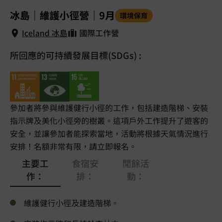
1
/
5
冰島｜維護小徑營｜9月
環境保育
Iceland 冰島
國際工作營
所回應的可持續發展目標(SDGs) :
Iceland 冰島
參加者將參與維護健行小徑的工作，包括建造階梯、安裝
指示牌及美化小徑旁的樹叢。這項戶外工作提升了遊客的
安全，並讓參加者能探索當地，活動將根據天氣情況進行
安排！名額非常有限，請立即報名。
主要工
食宿安
閒餘活
作：
排：
動：
維護健行小徑及建造階梯。