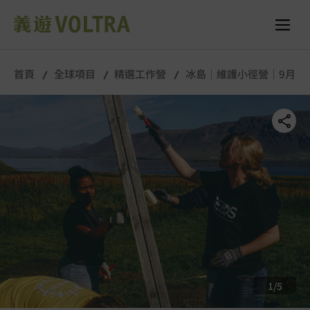
舉行城市/地點 (只供參考)
所有照片
首頁
全球項目
精選工作營
冰島｜維護小徑營｜9月
1
/
5