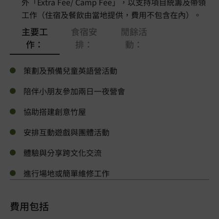
外「Extra Fee/ Camp Fee」，以支持項目統籌及帶領
工作（住宿及餐飲由當地提供，費用不包含在內）。
主要工
食宿安
閒餘活
作：
排：
動：
策劃及預備兒童英語營活動
陪伴小朋友參加兩日一夜營會
協助搭建創意竹屋
安排互動遊戲與團體活動
體驗與分享跨文化交流
進行場地或簡單維修工作
費用包括