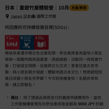
1
/
5
日本｜童遊竹屋體驗營｜10月
兒童/教育
Japan 日本
國際工作營
所回應的可持續發展目標(SDGs) :
Japan 日本
喺岐阜美濃市嘅古色古香街頭，參加者將會為當地小朋友
舉辦一個獨特嘅英語童營，透過遊戲、活動同一齊搭建竹
屋，打破語言隔閡，促進跨文化交流！更會住進古老寺
廟，與小朋友朝夕相處，體驗地道日本文化！想透過短短
幾日改變小朋友世界觀？今次就係機會啦！名額非常有
限，請立即報名！
備註：
除了透過此網頁支付的義遊申請費用外，當地
工作營機構會預先向參加者收取金額為
9000 JPY
的額