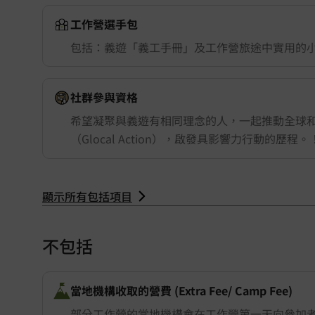
工作營選手包
包括：義遊「義工手冊」及工作營旅途中實用的
社群參與資格
希望凝聚與義遊有相同理念的人，一起推動全球
Kenya 肯亞
（Glocal Action），啟發具影響力行動的歷程。
顯示所有包括項目
不包括
當地機構收取的營費 (Extra Fee/ Camp Fee)
部分工作營的當地機構會在工作營第一天向參加