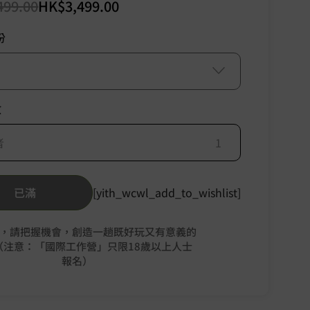
499.00
HK$
3,499.00
份
數
者
已滿
[yith_wcwl_add_to_wishlist]
，請把握機會，創造一趟既好玩又有意義的
（注意：「國際工作營」只限18歲以上人士
報名）