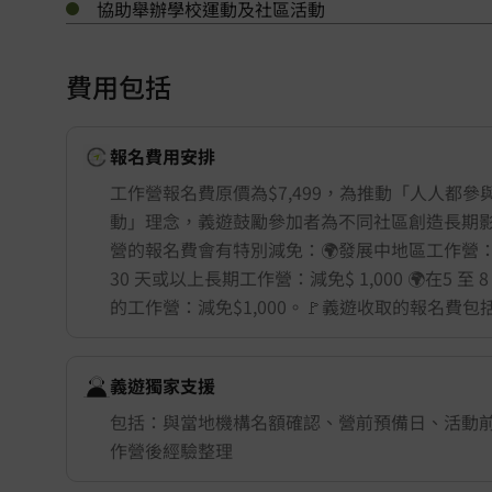
協助舉辦學校運動及社區活動
費用包括
報名費用安排
舉行城市/地點 (只供參考)
工作營報名費原價為$7,499，為推動「人人都參
動」理念，義遊鼓勵參加者為不同社區創造長期
營的報名費會有特別減免：🌍發展中地區工作營：減免$
30 天或以上長期工作營：減免$ 1,000 🌍在5 至
的工作營：減免$1,000。🚩義遊收取的報名費
義遊獨家支援
包括：與當地機構名額確認、營前預備日、活動
作營後經驗整理