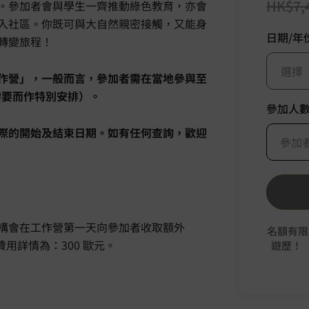
HK$
7,
。參加者會與學生一齊推動綠色教育，亦會
入社區。你既可與大自然親密接觸，又能身
日期/年
轉變旅程！
選擇
作營」，一般而言，參加者需在當地參與至
需要而作特別安排）。
參加人
際的開始及結束日期。如有任何查詢，歡迎
參加
構會在工作營第一天向參加者收取額外
名額有限
作。費用詳情為：300 歐元。
遊歷！