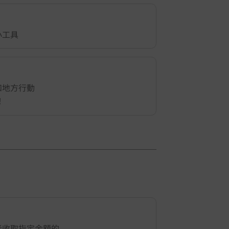
小工具
1
/
5
和地方行動
！
者收取指定金額的