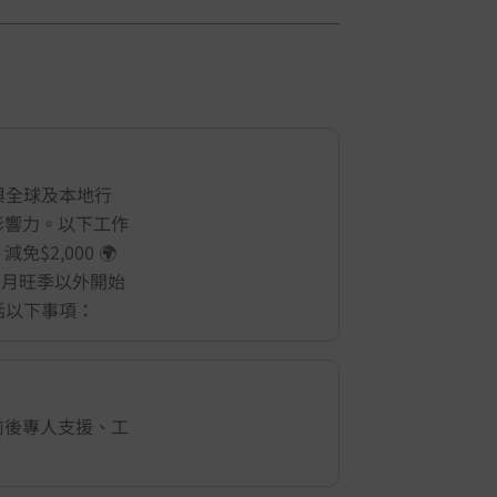
與全球及本地行
影響力。以下工作
2,000 🌍
 8 月旺季以外開始
包括以下事項：
前後專人支援、工