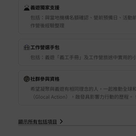
義遊獨家支援
包括：與當地機構名額確認、營前預備日、活動
作營後經驗整理
工作營選手包
包括：義遊「義工手冊」及工作營旅途中實用的
社群參與資格
Kenya 肯亞
希望凝聚與義遊有相同理念的人，一起推動全球
（Glocal Action），啟發具影響力行動的歷程。
顯示所有包括項目