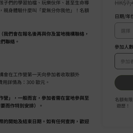
HK$
7,
孩子們的學習拍檔、玩樂伙伴、甚至生命導
，親身體驗什麼叫「愛無分你我他」！名額
日期/年
選擇
（我們會在報名後再與你及當地機構聯絡，
我們聯絡。
參加人
參加
構會在工作營第一天向參加者收取額外
作。費用詳情為：300 歐元。
作營」，一般而言，參加者需在當地參與至
名額有限
需要而作特別安排）。
遊歷！
際的開始及結束日期。如有任何查詢，歡迎