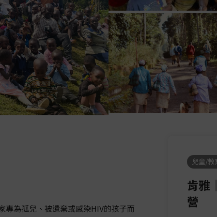
兒童/教育
肯雅
營
專為孤兒、被遺棄或感染HIV的孩子而