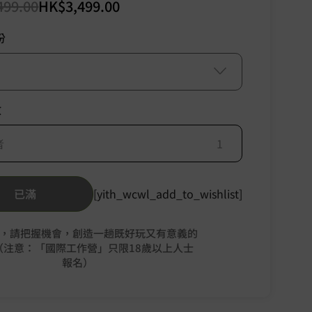
499.00
HK$
3,499.00
份
數
者
已滿
[yith_wcwl_add_to_wishlist]
，請把握機會，創造一趟既好玩又有意義的
（注意：「國際工作營」只限18歲以上人士
報名）