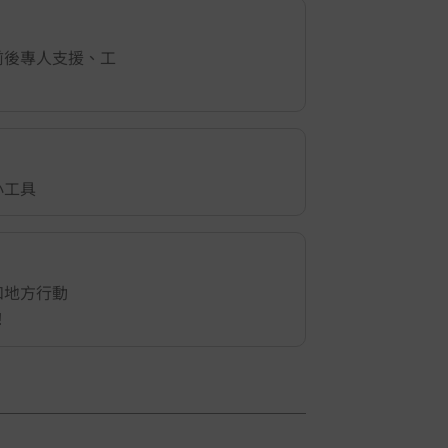
前後專人支援、工
小工具
1
/
5
和地方行動
！