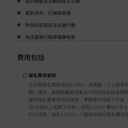
設計遊戲及活動與孩子互動
幫助洗衣、打掃與家務
參與社區探訪及支援行動
為孩童進行簡單健康檢查
費用包括
舉行城市/地點 (只供參考)
報名費用安排
工作營報名費原價為$7,499，為推動「人人都參
動」理念，義遊鼓勵參加者為不同社區創造長期
營的報名費會有特別減免：🌍發展中地區工作營：減免$
30 天或以上長期工作營：減免$ 1,000 🌍在5 至
的工作營：減免$1,000。🚩義遊收取的報名費