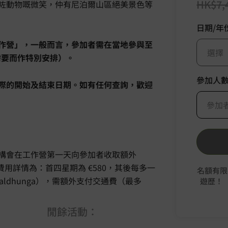
HK$
7,
咗動物嘅微笑，仲有尼泊爾山區絕美景色等
日期/年
作營」，一般而言，參加者需在當地參與至
選擇
需要而作特別安排）。
參加人
際的開始及結束日期。如有任何查詢，歡迎
參加
構會在工作營第一天向參加者收取額外
運作。費用詳情為：首四星期為 €580，其後每多一
名額有限
aldhunga），需額外支付交通費（最多
遊歷！
閒餘活動：