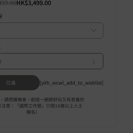
499.00
HK$
3,499.00
份
數
者
已滿
[yith_wcwl_add_to_wishlist]
，請把握機會，創造一趟既好玩又有意義的
（注意：「國際工作營」只限18歲以上人士
報名）