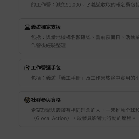
的工作營：減免$1,000。🚩義遊收取的報名費
舉行城市/地點 (只供參考)
義遊獨家支援
包括：與當地機構名額確認、營前預備日、活動
作營後經驗整理
工作營選手包
包括：義遊「義工手冊」及工作營旅途中實用的
社群參與資格
希望凝聚與義遊有相同理念的人，一起推動全球
（Glocal Action），啟發具影響力行動的歷程。