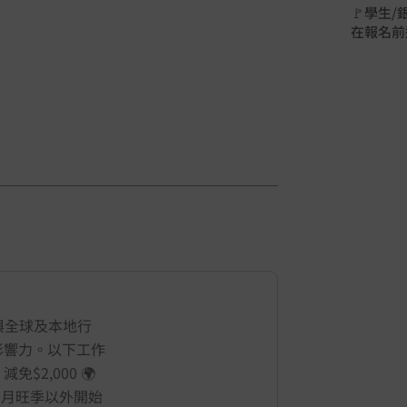
🚩學生
在報名前
與全球及本地行
影響力。以下工作
2,000 🌍
 8 月旺季以外開始