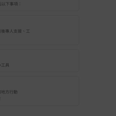
包括以下事項：
前後專人支援、工
小工具
和地方行動
！