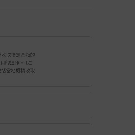
1
/
5
者收取指定金額的
地項目的運作。 (注
包括當地機構收取