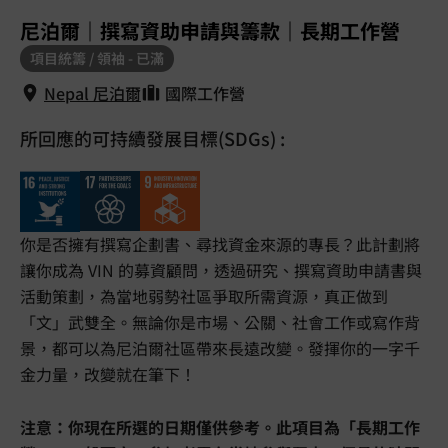
1
/
5
尼泊爾｜撰寫資助申請與籌款｜長期工作營
項目統籌 / 領袖 - 已滿
Nepal 尼泊爾
國際工作營
所回應的可持續發展目標(SDGs) :
Nepal 尼泊爾
你是否擁有撰寫企劃書、尋找資金來源的專長？此計劃將
讓你成為 VIN 的募資顧問，透過研究、撰寫資助申請書與
活動策劃，為當地弱勢社區爭取所需資源，真正做到
「文」武雙全。無論你是市場、公關、社會工作或寫作背
景，都可以為尼泊爾社區帶來長遠改變。發揮你的一字千
金力量，改變就在筆下！
注意：你現在所選的日期僅供參考。此項目為「長期工作