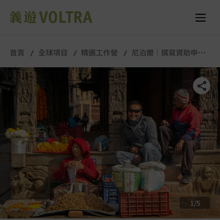
舉行城市/地點 (只供參考)
所有照片
首頁
全球項目
精選工作營
尼泊爾｜撰寫資助申請
與籌款｜長期工作營
1
/
5