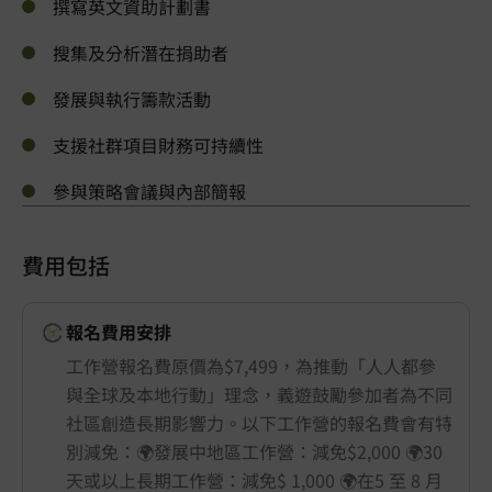
撰寫英文資助計劃書
搜集及分析潛在捐助者
發展與執行籌款活動
支援社群項目財務可持續性
參與策略會議與內部簡報
費用包括
報名費用安排
工作營報名費原價為$7,499，為推動「人人都參
與全球及本地行動」理念，義遊鼓勵參加者為不同
社區創造長期影響力。以下工作營的報名費會有特
別減免：🌍發展中地區工作營：減免$2,000 🌍30
天或以上長期工作營：減免$ 1,000 🌍在5 至 8 月