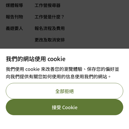
媒體報導
工作營搜尋器
報告刊物
工作營是什麼？
義遊要人
報名流程及費用
更改及取消安排
常見問題
我們的網站使用 cookie
義遊網誌
立即捐款
我們使用 cookie 來改善您的瀏覽體驗、保存您的偏好並
向我們提供有關您如何使用的信息使用我們的網站。
©2025 版權屬VOLTRA義遊所有
全部拒絕
註冊及編號：公司註冊 53610456
獲豁免繳稅的慈善團體
重要告示
私隱政策
參考編號 : 91/11726
HK$
3,499.00
[yith_wcwl_add_to_wish
接受 Cookie
立即報名
HK$
7,499.00