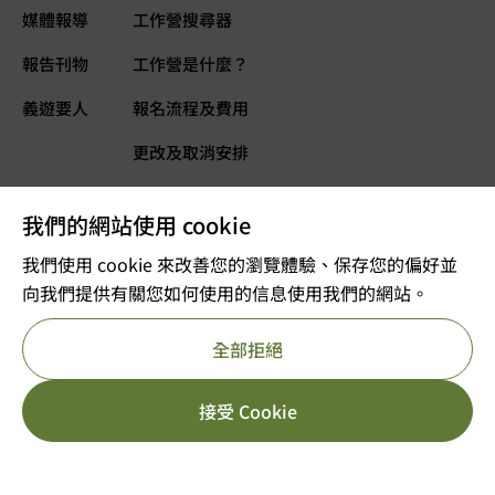
媒體報導
工作營搜尋器
報告刊物
工作營是什麼？
義遊要人
報名流程及費用
更改及取消安排
常見問題
我們的網站使用 cookie
義遊網誌
立即捐款
我們使用 cookie 來改善您的瀏覽體驗、保存您的偏好並
向我們提供有關您如何使用的信息使用我們的網站。
©2025 版權屬VOLTRA義遊所有
全部拒絕
註冊及編號：公司註冊 53610456
獲豁免繳稅的慈善團體
重要告示
私隱政策
參考編號 : 91/11726
HK$
3,499.00
[yith_wcwl_add_to_wish
接受 Cookie
立即報名
HK$
7,499.00