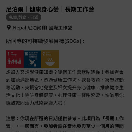
1
/
5
尼泊爾｜健康身心營｜長期工作營
兒童/教育 - 已滿
Nepal 尼泊爾
國際工作營
所回應的可持續發展目標(SDGs) :
Nepal 尼泊爾
想幫人又想學健康知識？呢個工作營就啱晒你！參加者會
到加德滿都地區，透過健康工作坊、飲食教育、冥想運動
等活動，支援當地兒童及婦女提升身心健康，推廣健康生
活文化！除咗身體健康，心理健康一樣咁緊要，快啲用你
嘅熱誠同活力感染身邊人啦！
注意：你現在所選的日期僅供參考。此項目為「長期工作
營」，一般而言，參加者需在當地參與至少一個月的時間