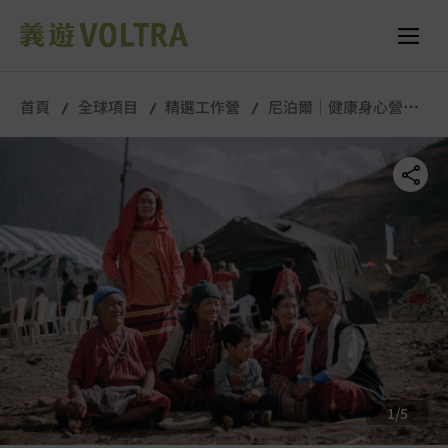
舉行城市/地點 (只供參考)
所有照片
首頁
全球項目
精選工作營
尼泊爾｜健康身心營｜
長期工作營
1
/
5