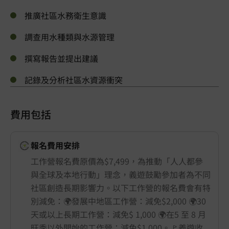
推廣社區水務衛生意識
調查用水種類與水源管理
撰寫報告並提出建議
記錄及分析社區水資源衝突
費用包括
報名費用安排
工作營報名費原價為$7,499，為推動「人人都參
與全球及本地行動」理念，義遊鼓勵參加者為不同
社區創造長期影響力。以下工作營的報名費會有特
別減免：🌍發展中地區工作營：減免$2,000 🌍30
天或以上長期工作營：減免$ 1,000 🌍在5 至 8 月
旺季以外開始的工作營：減免$1,000。🚩義遊收