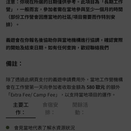
注意：你現在所選的日期僅供參考。此項目為「長期工作
營」，一般而言，參加者需在當地參與至少一個月的時間
（部份工作營會因應當地的社區/項目需要而作特別安
排）。
義遊會在你報名後協助你與當地機構進行協調，確認實際
的開始及結束日期。如有任何查詢，歡迎聯絡我們
備註：
除了透過此網頁支付的義遊申請費用外，當地工作營機構
會在工作營第一天向參加者收取金額為
580 歐元
的額外
「Extra Fee/ Camp Fee」，以支持當地項目的運作。
主要工
食宿安
閒餘活
作：
排：
動：
會見當地代表了解水資源狀況