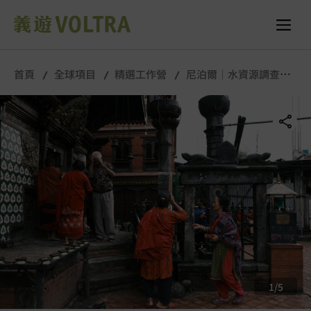
舉行城市/地點 (只供參考)
所有照片
首頁
全球項目
精選工作營
尼泊爾｜水資源調查行
動｜長期工作營
1
/
5