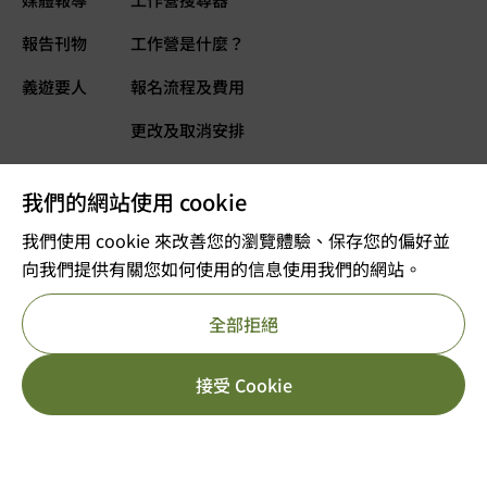
報告刊物
工作營是什麼？
義遊要人
報名流程及費用
更改及取消安排
常見問題
我們的網站使用 cookie
義遊網誌
立即捐款
我們使用 cookie 來改善您的瀏覽體驗、保存您的偏好並
向我們提供有關您如何使用的信息使用我們的網站。
©2025 版權屬VOLTRA義遊所有
全部拒絕
註冊及編號：公司註冊 53610456
獲豁免繳稅的慈善團體
重要告示
私隱政策
參考編號 : 91/11726
HK$
3,499.00
[yith_wcwl_add_to_wish
接受 Cookie
立即報名
HK$
7,499.00
日期/年份