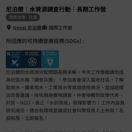
1
/
5
尼泊爾｜水資源調查行動｜長期工作營
環境保育 - 已滿
Nepal 尼泊爾
國際工作營
所回應的可持續發展目標(SDGs) :
Nepal 尼泊爾
尼泊爾的水資源分配問題長期未解，今次工作營邀請你成
為社區水務「調查兵團」！參加者會深入當地社區，了解
飲用水、農業用水、工業用水等資源使用情況，並協助提
出改善建議。除咗親身實地調查，仲會接觸到政策代表、
村民、NGO，真正「水到渠成」發揮影響力！工作內容具
研究成份，適合有環境意識或社會科學背景人士參與！名
額有限，立即報名！