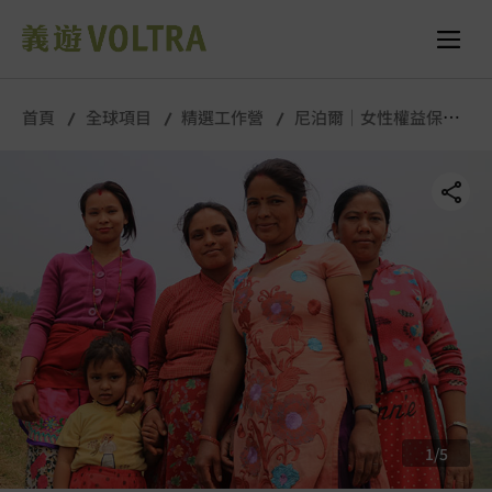
舉行城市/地點 (只供參考)
所有照片
首頁
全球項目
精選工作營
尼泊爾｜女性權益保衛
戰｜長期工作營
1
/
5