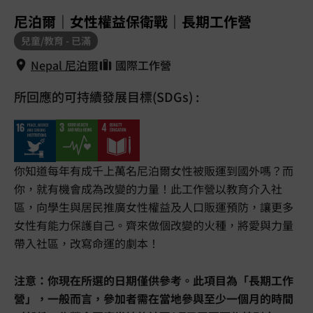
1
/
5
尼泊爾｜女性權益保衛戰｜長期工作營
兒童/教育 - 已滿
Nepal 尼泊爾
國際工作營
所回應的可持續發展目標(SDGs) :
Nepal 尼泊爾
你知道每年有成千上萬名尼泊爾女性被販運到國外嗎？而
你，就有機會成為改變的力量！此工作營以教育介入社
區，向學生與居民推廣女性權益及人口販運預防，讓更多
女性有能力保護自己。齊來做個改變的火種，將愛與力量
帶入社區，改寫命運的劇本！
注意：你現在所選的日期僅供參考。此項目為「長期工作
營」，一般而言，參加者需在當地參與至少一個月的時間