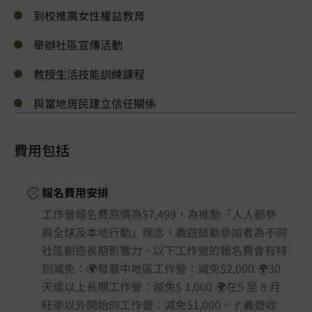
到校推廣女性權益教育
舉辦社區宣傳活動
教授生活技能訓練課程
與當地居民建立信任關係
費用包括
報名費用安排
工作營報名費原價為$7,499，為推動「人人都參
與全球及本地行動」理念，義遊鼓勵參加者為不同
社區創造長期影響力。以下工作營的報名費會有特
別減免：🌍發展中地區工作營：減免$2,000 🌍30
天或以上長期工作營：減免$ 1,000 🌍在5 至 8 月
旺季以外開始的工作營：減免$1,000。🚩義遊收