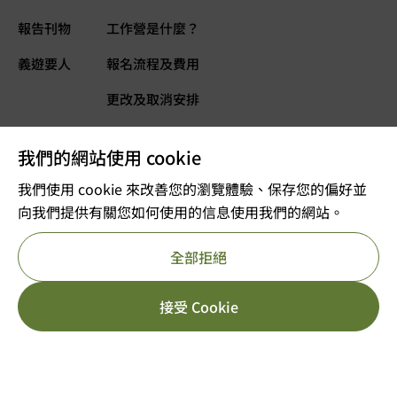
報告刊物
工作營是什麼？
義遊要人
報名流程及費用
更改及取消安排
常見問題
我們的網站使用 cookie
義遊網誌
立即捐款
我們使用 cookie 來改善您的瀏覽體驗、保存您的偏好並
向我們提供有關您如何使用的信息使用我們的網站。
©2025 版權屬VOLTRA義遊所有
全部拒絕
註冊及編號：公司註冊 53610456
獲豁免繳稅的慈善團體
重要告示
私隱政策
參考編號 : 91/11726
HK$
3,499.00
[yith_wcwl_add_to_wish
接受 Cookie
立即報名
HK$
7,499.00
日期/年份