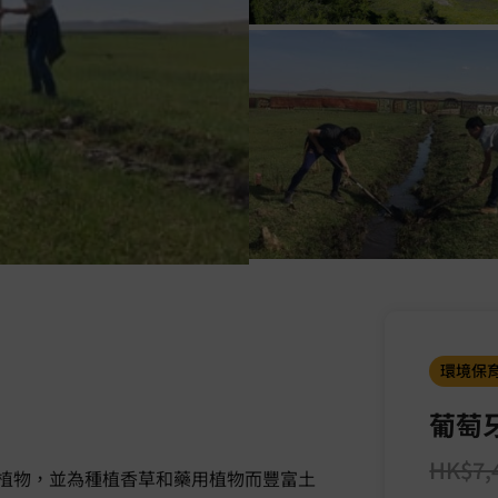
環境保
葡萄
HK$
7,
植物，並為種植香草和藥用植物而豐富土