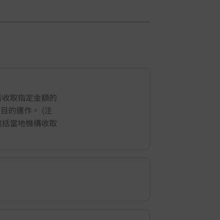
者收取指定金額的
地項目的運作。 (注
1
/
5
包括當地機構收取