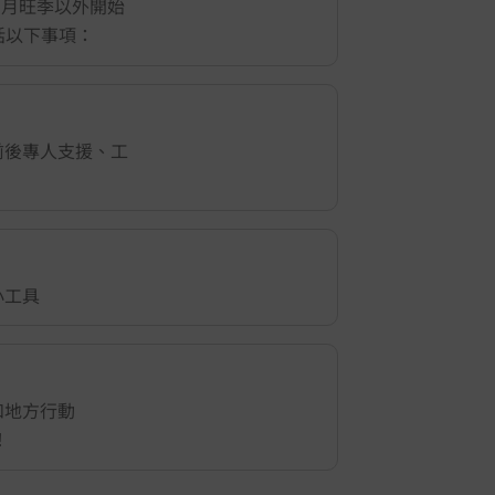
 8 月旺季以外開始
包括以下事項：
前後專人支援、工
小工具
和地方行動
！