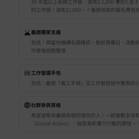
30 天或以上長期工作營：減免$ 1,000 🌍在5 至
的工作營：減免$1,000。🚩義遊收取的報名費
義遊獨家支援
包括：與當地機構名額確認、營前預備日、活動
作營後經驗整理
工作營選手包
包括：義遊「義工手冊」及工作營旅途中實用的
舉行城市/地點 (只供參考)
社群參與資格
希望凝聚與義遊有相同理念的人，一起推動全球
（Glocal Action），啟發具影響力行動的歷程。