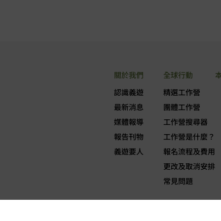
關於我們
全球行動
認識義遊
精選工作營
最新消息
團體工作營
媒體報導
工作營搜尋器
報告刊物
工作營是什麼？
義遊要人
報名流程及費用
更改及取消安排
常見問題