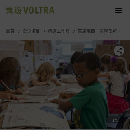
舉行城市/地點 (只供參考)
所有照片
首頁
全球項目
精選工作營
羅馬尼亞｜童學愛新鮮
｜7月
1
/
5