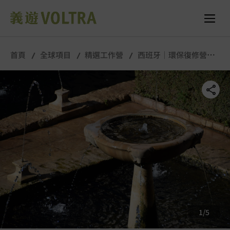
舉行城市/地點 (只供參考)
所有照片
首頁
全球項目
精選工作營
西班牙｜環保復修營｜8
月
1
/
5