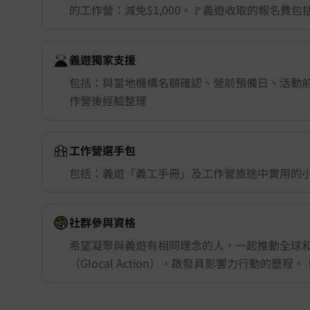
的工作營：減免$1,000。🚩義遊收取的報名費
舉行城市/地點 (只供參考)
義遊獨家支援
包括：與當地機構名額確認、營前預備日、活動
作營後經驗整理
工作營選手包
包括：義遊「義工手冊」及工作營旅途中實用的
社群參與資格
希望凝聚與義遊有相同理念的人，一起推動全球
（Glocal Action），啟發具影響力行動的歷程。