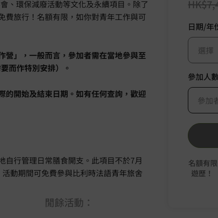
HK$
7,
覽、音樂會、環保減廢活動等文化及永續項目。除了
免費旅行！名額有限，如你對青年工作與可
日期/年
選擇
作營」，一般而言，參加者需在當地參與至
需要而作特別安排）。
參加人
際的開始及結束日期。如有任何查詢，歡迎
參加
地自行管理日常膳食開支。此項目不於7月
名額有限
。活動期間可免費參與比利時法語青年旅舍
遊歷！
閒餘活動：