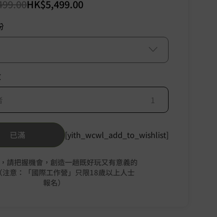
499.00
HK$
5,499.00
份
數
者
已滿
[yith_wcwl_add_to_wishlist]
，請把握機會，創造一趟既好玩又有意義的
（注意：「國際工作營」只限18歲以上人士
報名）