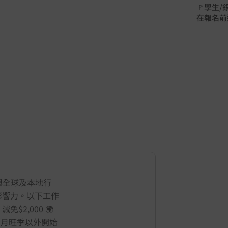
🚩學生
在報名前
與全球及本地行
影響力。以下工作
2,000 🌍
 8 月旺季以外開始