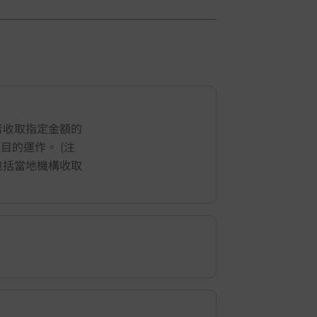
1
/
5
者收取指定金額的
地項目的運作。 (注
包括當地機構收取