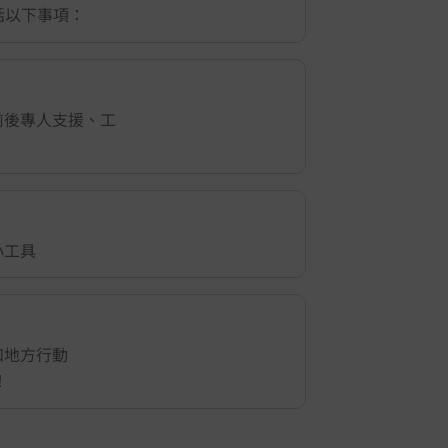
包括以下事項：
前後專人支援、工
小工具
和地方行動
！