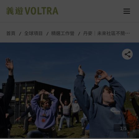
舉行城市/地點 (只供參考)
所有照片
首頁
全球項目
精選工作營
丹麥｜未來社區不簡丹
｜5月
1
/
5