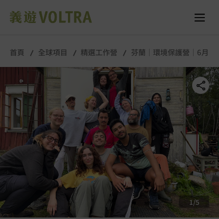
舉行城市/地點 (只供參考)
所有照片
首頁
全球項目
精選工作營
芬蘭｜環境保護營｜6月
1
/
5