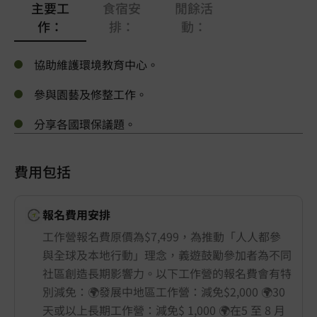
主要工
食宿安
閒餘活
作：
排：
動：
協助維護環境教育中心。
參與園藝及修整工作。
分享各國環保議題。
費用包括
報名費用安排
工作營報名費原價為$7,499，為推動「人人都參
與全球及本地行動」理念，義遊鼓勵參加者為不同
社區創造長期影響力。以下工作營的報名費會有特
別減免：🌍發展中地區工作營：減免$2,000 🌍30
天或以上長期工作營：減免$ 1,000 🌍在5 至 8 月