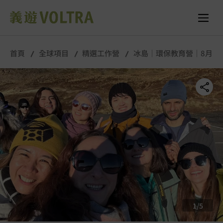
舉行城市/地點 (只供參考)
所有照片
首頁
全球項目
精選工作營
冰島｜環保教育營｜8月
1
/
5