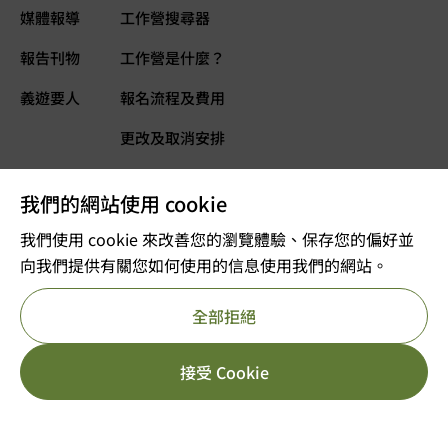
媒體報導
工作營搜尋器
報告刊物
工作營是什麼？
義遊要人
報名流程及費用
更改及取消安排
常見問題
我們的網站使用 cookie
義遊網誌
立即捐款
我們使用 cookie 來改善您的瀏覽體驗、保存您的偏好並
向我們提供有關您如何使用的信息使用我們的網站。
©2025 版權屬VOLTRA義遊所有
全部拒絕
註冊及編號：公司註冊 53610456
獲豁免繳稅的慈善團體
重要告示
私隱政策
參考編號 : 91/11726
HK$
7,499.00
[yith_wcwl_add_to_wish
接受 Cookie
立即報名