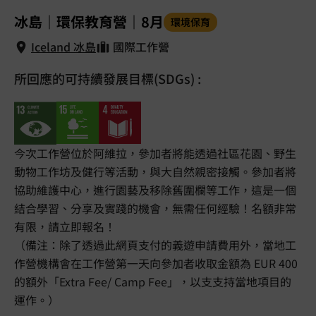
1
/
5
冰島｜環保教育營｜8月
環境保育
Iceland 冰島
國際工作營
所回應的可持續發展目標(SDGs) :
Iceland 冰島
今次工作營位於阿維拉，參加者將能透過社區花園、野生
動物工作坊及健行等活動，與大自然親密接觸。參加者將
協助維護中心，進行園藝及移除舊圍欄等工作，這是一個
結合學習、分享及實踐的機會，無需任何經驗！名額非常
有限，請立即報名！
（備注：除了透過此網頁支付的義遊申請費用外，當地工
作營機構會在工作營第一天向參加者收取金額為 EUR 400
的額外「Extra Fee/ Camp Fee」，以支支持當地項目的
運作。）