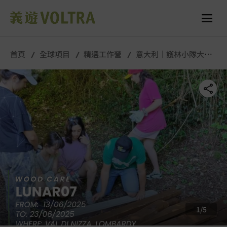
舉行城市/地點 (只供參考)
所有照片
首頁
全球項目
精選工作營
意大利｜護林小隊大冒
險｜6月
1
/
5