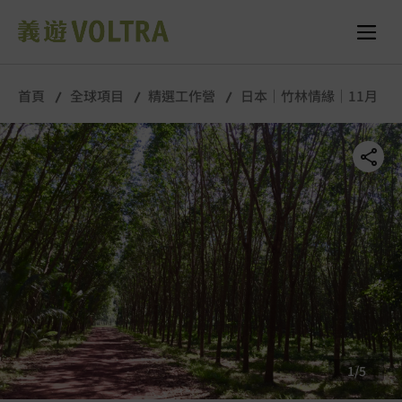
舉行城市/地點 (只供參考)
所有照片
首頁
全球項目
精選工作營
日本｜竹林情緣｜11月
1
/
5