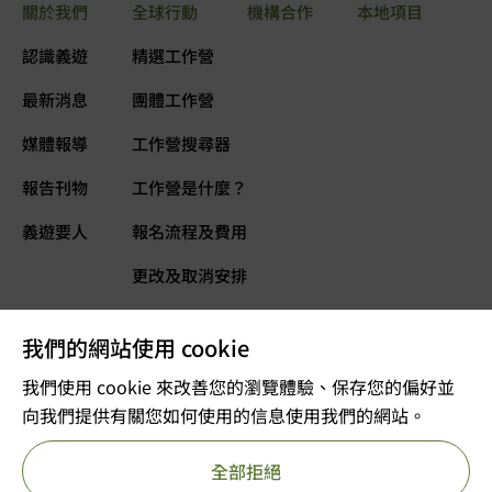
關於我們
全球行動
機構合作
本地項目
認識義遊
精選工作營
最新消息
團體工作營
媒體報導
工作營搜尋器
報告刊物
工作營是什麼？
義遊要人
報名流程及費用
更改及取消安排
常見問題
我們的網站使用 cookie
義遊網誌
立即捐款
我們使用 cookie 來改善您的瀏覽體驗、保存您的偏好並
向我們提供有關您如何使用的信息使用我們的網站。
©2025 版權屬VOLTRA義遊所有
全部拒絕
註冊及編號：公司註冊 53610456
獲豁免繳稅的慈善團體