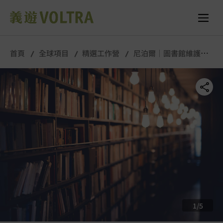
舉行城市/地點 (只供參考)
所有照片
首頁
全球項目
精選工作營
尼泊爾｜圖書館維護營
｜8月
1
/
5