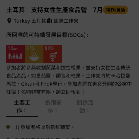
1
/
5
土耳其｜支持女性生產食品營｜7月
耕作/勞動
Turkey 土耳其
國際工作營
所回應的可持續發展目標(SDGs) :
Turkey 土耳其
參加者將參與收割蔬菜和撿拾松果，並支持女性生產傳統
食品產品，如番茄醬、麵包和乾果。工作營將於卡哈拉曼
馬拉、Gksun和Fndk舉行，參加者將在男女分開的公寓中
住宿！名額非常有限，請立即報名！
主要工
食宿安
閒餘活
作：
排：
動：
1) 參加者將收割新鮮蔬菜。