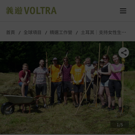
舉行城市/地點 (只供參考)
所有照片
首頁
全球項目
精選工作營
土耳其｜支持女性生產
食品營｜7月
1
/
5