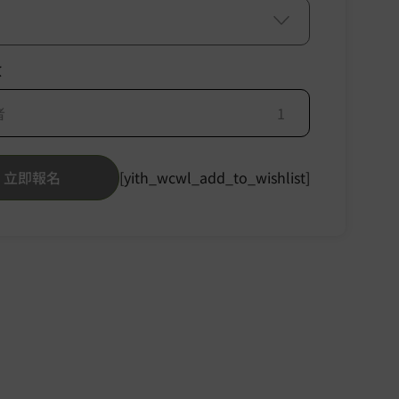
數
者
立即報名
[yith_wcwl_add_to_wishlist]