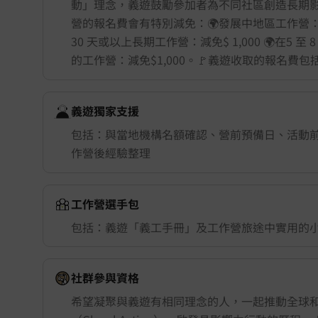
動」理念，義遊鼓勵參加者為不同社區創造長期
營的報名費會有特別減免：🌍發展中地區工作營：減免$
30 天或以上長期工作營：減免$ 1,000 🌍在5 至
的工作營：減免$1,000。🚩義遊收取的報名費
義遊獨家支援
包括：與當地機構名額確認、營前預備日、活動
作營後經驗整理
工作營選手包
舉行城市/地點 (只供參考)
包括：義遊「義工手冊」及工作營旅途中實用的
社群參與資格
希望凝聚與義遊有相同理念的人，一起推動全球