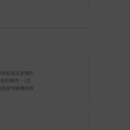
！
1
/
5
者收取指定金額的
地項目的運作。 (注
包括當地機構收取