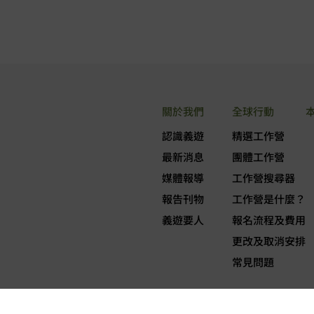
關於我們
全球行動
認識義遊
精選工作營
最新消息
團體工作營
媒體報導
工作營搜尋器
報告刊物
工作營是什麼？
義遊要人
報名流程及費用
更改及取消安排
常見問題