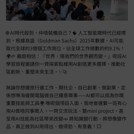
🌐 AI時代殺到，仲唔裝備自己？🧠 人工智能嘅時代已經嚟
到，根據高盛（Goldman Sachs）2025年數據，AI可能
取代全球約3億個工作崗位，佔全球工作總數的約9.1%！
🌍🌱 義遊相信：「世界，隨我們的世界觀而變。」呢段AI
學習旅程邀請你一齊探索點樣用AI創造更多選擇、推動社
區創新、重塑未來生活。✨🚀
無論你想邊旅行邊工作、開社企、自已創業、做副業，定
係想喺海邊開電腦做自己鍾意嘅事——AI都可以成為你嘅
重要技能與工具🌍 喺呢個項目入面，我哋會連繫一班有心
用AI做唔同事嘅人，一齊交流玩法、整mini project，甚
至用AI技能為社區帶來改變📣 將知識變行動，將想像變作
品，真正做到AI用得出、做得勁、有意義！💥