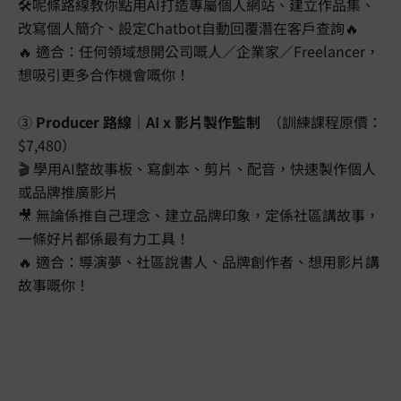
🛠️呢條路線教你點用AI打造專屬個人網站、建立作品集、
改寫個人簡介、設定Chatbot自動回覆潛在客戶查詢🔥
🔥 適合：任何領域想開公司嘅人／企業家／Freelancer，
想吸引更多合作機會嘅你！
③
Producer
路線｜
AI x
影片製作監制
（訓練課程原價：
$7,480）
🎬 學用AI整故事板、寫劇本、剪片、配音，快速製作個人
或品牌推廣影片
🎥 無論係推自己理念、建立品牌印象，定係社區講故事，
一條好片都係最有力工具！
🔥 適合：導演夢、社區說書人、品牌創作者、想用影片講
故事嘅你！