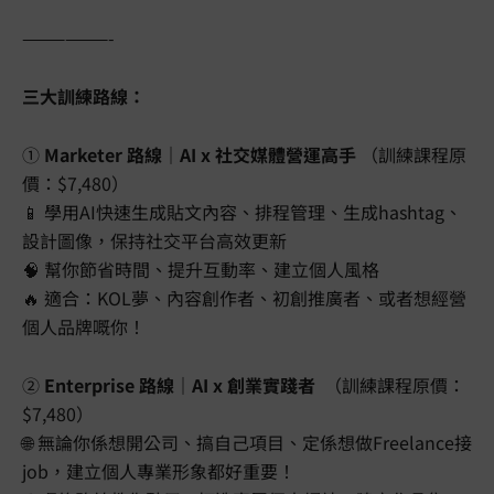
——————-
三大訓練路線：
①
Marketer
路線｜
AI x
社交媒體營運高手
（訓練課程原
價：$7,480）
📱 學用AI快速生成貼文內容、排程管理、生成hashtag、
設計圖像，保持社交平台高效更新
🧠 幫你節省時間、提升互動率、建立個人風格
🔥 適合：KOL夢、內容創作者、初創推廣者、或者想經營
個人品牌嘅你！
②
Enterprise
路線｜
AI x
創業實踐者
（訓練課程原價：
$7,480）
🌐 無論你係想開公司、搞自己項目、定係想做Freelance接
job，建立個人專業形象都好重要！