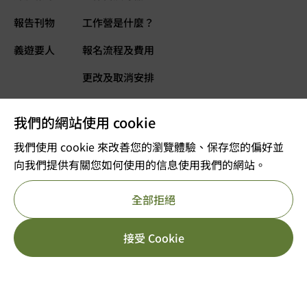
報告刊物
工作營是什麼？
義遊要人
報名流程及費用
更改及取消安排
常見問題
我們的網站使用 cookie
義遊網誌
立即捐款
我們使用 cookie 來改善您的瀏覽體驗、保存您的偏好並
向我們提供有關您如何使用的信息使用我們的網站。
©2025 版權屬VOLTRA義遊所有
全部拒絕
註冊及編號：公司註冊 53610456
獲豁免繳稅的慈善團體
重要告示
私隱政策
參考編號 : 91/11726
HK$
6,499.00
[yith_wcwl_add_to_wish
接受 Cookie
立即報名
HK$
7,499.00
日期/年份