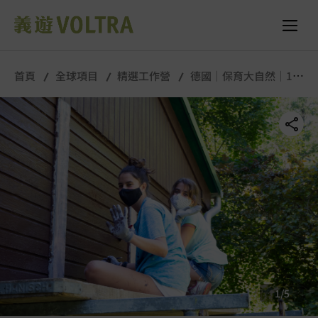
舉行城市/地點 (只供參考)
所有照片
首頁
全球項目
精選工作營
德國｜保育大自然｜11
月
1
/
5