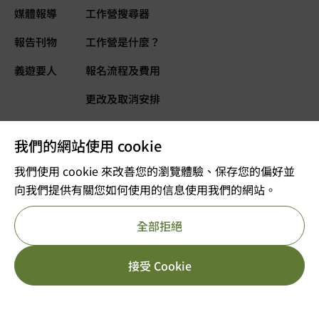
媒體報導
工作營搜尋器
報告刊物
工作營是什麼？
義遊要人
報名流程及費用
更改及取消安排
常見問題
我們的網站使用 cookie
義遊網誌
立即捐款
我們使用 cookie 來改善您的瀏覽體驗、保存您的偏好並
向我們提供有關您如何使用的信息使用我們的網站。
©2025 版權屬VOLTRA義遊所有
全部拒絕
註冊及編號：公司註冊 53610456
獲豁免繳稅的慈善團體
重要告示
私隱政策
參考編號 : 91/11726
HK$
5,499.00
[yith_wcwl_add_to_wish
接受 Cookie
立即報名
HK$
7,499.00