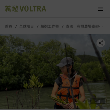
舉行城市/地點 (只供參考)
所有照片
首頁
全球項目
精選工作營
泰國｜有機農場泰輕鬆
｜3月
1
/
5