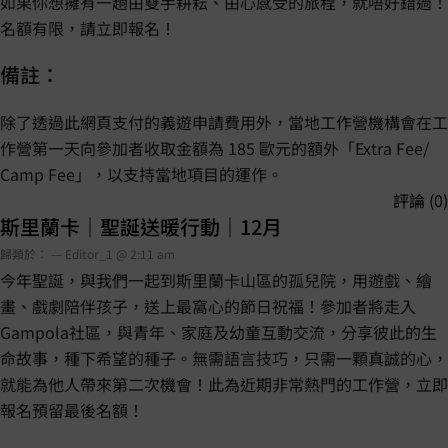
如果你想擁有一趟由雙手耕耘、由心感受的旅程，就唔好錯過！
名額有限，請立即報名！
備註：
除了透過此網頁支付的義遊申請費用外，當地工作營機構會在工
作營第一天向參加者收取金額為 185 歐元的額外「Extra Fee/
Camp Fee」，以支持當地項目的運作。
評論 (0)
斯里蘭卡｜聖誕送暖行動｜12月
歸類於： — Editor_1 @ 2:11 am
今年聖誕，與我們一起到斯里蘭卡山區的孤兒院，用遊戲、繪
畫、戲劇陪伴孩子，送上最窩心的節日祝福！參加者將走入
Gampola社區，與青年、家庭及幼童互動交流，分享彼此的生
命故事，種下希望的種子。無需語言技巧，只需一顆真誠的心，
就能為他人帶來第二次機會！此為近期非常熱門的工作營，立即
報名預留最後名額！