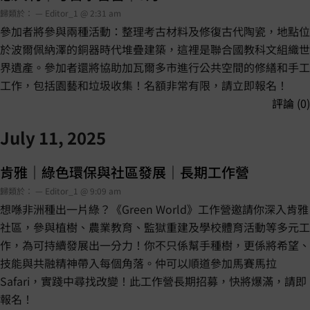
歸類於： — Editor_1 @ 2:31 am
參加者將參與兩種活動：整理考古材料及修復古代陶瓷，地點位
於波爾佩納澤的銅器時代堆疊建築，這裡是聯合國教科文組織世
界遺產。參加者還將協助加瓦爾多市進行公共空間的修繕和手工
工作，包括園藝和垃圾收集！名額非常有限，請立即報名！
評論 (0)
July 11, 2025
肯雅｜綠色環保與社區發展｜長期工作營
歸類於： — Editor_1 @ 9:09 am
想喺非洲種出一片綠？《Green World》工作營邀請你深入肯雅
社區，參與植樹、農業教育、監獄重建及學校體育活動等多元工
作，為可持續發展出一分力！你不只係幫手種樹，更係將希望、
技能與共融精神帶入每個角落。仲可以順道參加馬賽馬拉
Safari，實踐中尋找改變！此工作營長期招募，快將爆滿，請即
報名！