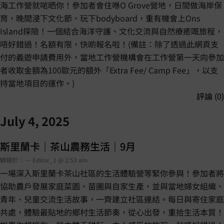
海工作營就啱晒你！參加者會住喺O Grove營地，日間做海岸保
育，晚間浸下文化節、玩下bodyboard，重有機會上Ons
Island探險！一個結合海洋守護、文化交流與自然療癒嘅旅程，
唔好錯過！名額有限，快啲報名啦！(備註：除了透過此網頁支
付的義遊申請費用外，當地工作營機構會在工作營第一天向參加
者收取金額為100歐元的額外「Extra Fee/ Camp Fee」，以支
持當地項目的運作。)
評論 (0)
July 4, 2025
斯里蘭卡｜茶山農務生活｜9月
歸類於： — Editor_1 @ 2:53 am
一場深入斯里蘭卡茶山社區的生活體驗營等緊你參與！參加者將
協助農戶發展家庭菜園、苗圃與自家生產，並與當地婦女組織、
青年、兒童交流生活故事，一齊建立社區連結。每日與寄住家庭
共處，體驗最貼地的鄉村生活節奏，從心出發，重拾生活本質！