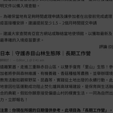
明文件以備入境查驗。
– 為確保當地有足夠時間處理申請及讓參加者在出發前完成處理
疫苗接種安排，建議提前至少1.5 – 2個月時間提交申請
– 建議大家查閱肯亞官方網站或聯絡當地使領館，以獲取最新及
最準確的入境疫苗要求。
評論 (0)
日本｜守護赤目山林生態隊｜長期工作營
歸類於： — Editor_1 @ 2:41 am
遠離繁囂，走進三重縣赤目山區，以雙手復育「里山」生態！參
加者將參與森林維護、有機養雞、香菇種植等農務，並舉辦環境
教育活動如觀察野菜、昆蟲等，實踐從土地出發的永續行動。此
地曾因社區運動成功阻止焚化爐與高球場建設，是保育與生活融
合的典範。假如你願意接受偏遠山村的樸實生活，一同為自然出
力，立即報名！
注意：你現在所選的日期僅供參考。此項目為「長期工作營」，