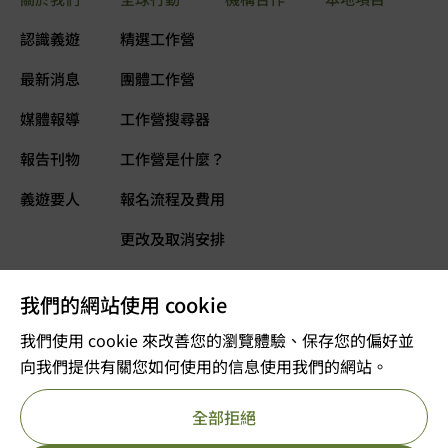
認識義遊
精選工作營
最新消息
團體工作營
媒體報導
工作營搜尋器
報告刊物
工作營是什麼？
義遊要人
報名流程及費用
更改及取消安排
常見問題
我們的網站使用 cookie
義遊網誌
立即捐款
我們使用 cookie 來改善您的瀏覽體驗、保存您的偏好並
向我們提供有關您如何使用的信息使用我們的網站。
©2025 版權屬VOLTRA義遊所有
全部拒絕
註冊及編號：公司註冊 53610456
獲豁免繳稅的慈善團體