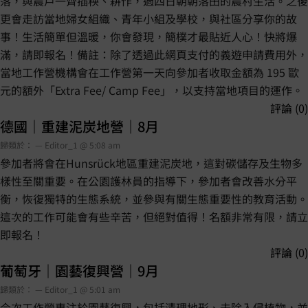
落，與農戶一齊插秧、耕作，過四日朝朝落田的農村生活。之後
更會走訪當地婦女組織、青年小組及學校，與社區分享你的故
事！生活簡單但溫暖，你會發現，簡樸才最貼近人心！快將爆
滿，請即報名！備註：除了透過此網頁支付的義遊申請費用外，
當地工作營機構會在工作營第一天向參加者收取金額為 195 歐
元的額外「Extra Fee/ Camp Fee」，以支持當地項目的運作。
評論 (0)
德國｜重建泥炭地營｜8月
歸類於： — Editor_1 @ 5:08 am
參加者將會在Hunsrück地區重建泥炭地，這對碳儲存及生物多
樣性至關重要。在公園護林員的指導下，參加者會改善水分平
衡，恢復獨特的生態系統，並參與有關生態重要性的教育活動。
這次的工作可能會有些辛苦，但絕對值得！名額非常有限，請立
即報名！
評論 (0)
葡萄牙｜園藝復興營｜9月
歸類於： — Editor_1 @ 5:01 am
今次工作營專注於園藝復興，包括清理地形、去除入侵植物，並