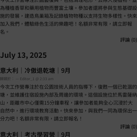
為種植香草和藥用植物而豐富土壤。參加者還將參與生態基礎設
施的發展，建造鳥巢箱及記錄植物物種以支持生物多樣性。快來
加入我們，體驗綠色生活的樂趣吧！名額非常有限，請立即報
名。
評論 (0)
July 13, 2025
意大利｜冷傲退乾塘｜9月
歸類於： — Editor_1 @ 2:33 am
今次工作營專注於在公園技術人員的指導下，復甦一個已乾涸的
塘，並維護住宿設施內部及周邊的環境。這個設施位於馬雷薩納
山，距離市中心僅需15分鐘車程，讓參加者能夠全心沉浸於大
自然中，進行環境教育活動。快來參加，與我們一同為環保出一
分力吧！名額非常有限，請立即報名！
評論 (0)
意大利｜考古學習營｜9月