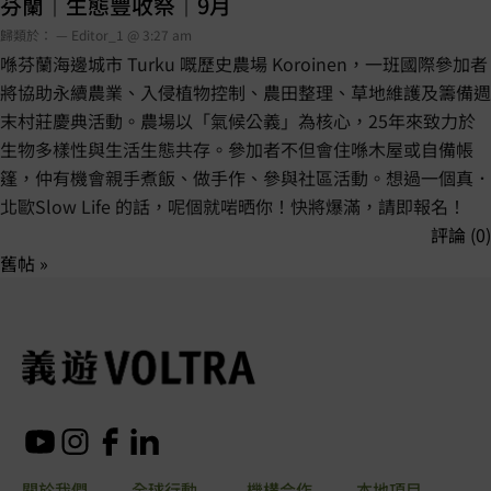
芬蘭｜生態豐收祭｜9月
歸類於： — Editor_1 @ 3:27 am
喺芬蘭海邊城市 Turku 嘅歷史農場 Koroinen，一班國際參加者
將協助永續農業、入侵植物控制、農田整理、草地維護及籌備週
末村莊慶典活動。農場以「氣候公義」為核心，25年來致力於
生物多樣性與生活生態共存。參加者不但會住喺木屋或自備帳
篷，仲有機會親手煮飯、做手作、參與社區活動。想過一個真．
北歐Slow Life 的話，呢個就啱晒你！快將爆滿，請即報名！
評論 (0)
舊帖 »
關於我們
全球行動
機構合作
本地項目