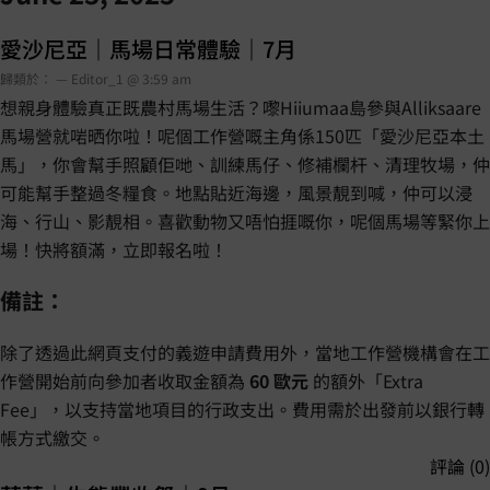
愛沙尼亞｜馬場日常體驗｜7月
歸類於： — Editor_1 @ 3:59 am
想親身體驗真正既農村馬場生活？嚟Hiiumaa島參與Alliksaare
馬場營就啱晒你啦！呢個工作營嘅主角係150匹「愛沙尼亞本土
馬」，你會幫手照顧佢哋、訓練馬仔、修補欄杆、清理牧場，仲
可能幫手整過冬糧食。地點貼近海邊，風景靚到喊，仲可以浸
海、行山、影靚相。喜歡動物又唔怕捱嘅你，呢個馬場等緊你上
場！快將額滿，立即報名啦！
備註：
除了透過此網頁支付的義遊申請費用外，當地工作營機構會在工
作營開始前向參加者收取金額為
60 歐元
的額外「Extra
Fee」，以支持當地項目的行政支出。費用需於出發前以銀行轉
帳方式繳交。
評論 (0)