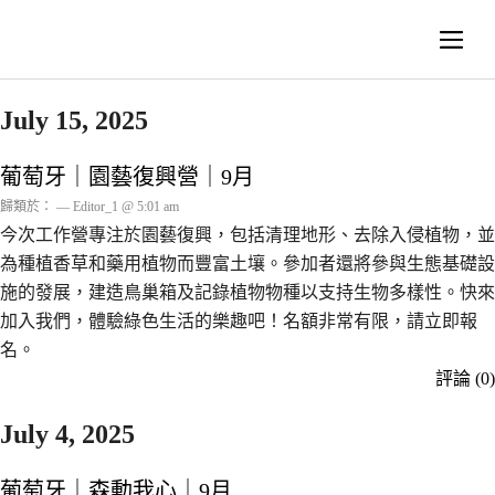
July 15, 2025
葡萄牙｜園藝復興營｜9月
歸類於： — Editor_1 @ 5:01 am
今次工作營專注於園藝復興，包括清理地形、去除入侵植物，並
為種植香草和藥用植物而豐富土壤。參加者還將參與生態基礎設
施的發展，建造鳥巢箱及記錄植物物種以支持生物多樣性。快來
加入我們，體驗綠色生活的樂趣吧！名額非常有限，請立即報
名。
評論 (0)
July 4, 2025
葡萄牙｜森動我心｜9月