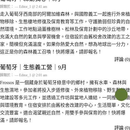
歸類於： — Editor_1 @ 2:41 am
走入葡萄牙西南部的阿爾加維森林，與國際義工一起進行外來植
物移除、生態棲地修復及保育教育等工作，守護脆弱但珍貴的自
然環境。工作地點涵蓋橡樹林、松林及保育計劃中的沙丘地帶，
充滿大自然的氣息與學習機會。住宿設於由舊校舍改建的志工之
家，簡樸但充滿溫度。如果你熱愛大自然，想為地球出一分力，
這正是你的森林義工召喚！快將爆滿，請即報名！
評論 (0)
葡萄牙｜生態義工營｜9月
歸類於： — Editor_1 @ 2:01 am
Frossos 是一個藏身於葡萄牙綠意中的鄉村，擁有水車、森林與
生態濕地。參加者將投入步道修復、外來植物移除、野生動物棲
地建設等多元工作，並透過工作坊與當地人連結，一同推動永續
與環境教育。住宿安排於由舊校舍改建的中心，生活簡單，文化
交流豐富。適合渴望親近自然、用雙手參與保育的你！快將爆
滿，請即報名！
評論 (0)