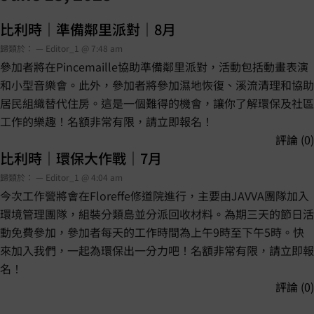
比利時｜準備鄰里派對｜8月
歸類於： — Editor_1 @ 7:48 am
參加者將在Pincemaille協助準備鄰里派對，活動包括動畫表演
和小型音樂會。此外，參加者將參加濕地恢復、溪流清理和協助
居民組織替代住房。這是一個難得的機會，讓你了解環保及社區
工作的樂趣！名額非常有限，請立即報名！
評論 (0)
比利時｜環保大作戰｜7月
歸類於： — Editor_1 @ 4:04 am
今次工作營將會在Floreffe修道院進行，主要由JAVVA團隊加入
環境管理團隊，組裝分類島並分派回收材料。為期三天的節日活
動免費參加，參加者每天的工作時間為上午9時至下午5時。快
來加入我們，一起為環保出一分力吧！名額非常有限，請立即報
名！
評論 (0)