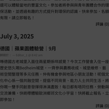
還可以體驗當地的豐富文化。參加者將參與與青年團體合作的環
保活動，並透過有趣的方式提升對環保的認識，快來參加，名額
有限，請立即報名！
評論 (0)
July 3, 2025
德國｜蘋果園體驗營｜9月
歸類於： — Editor_1 @ 8:42 am
喺德國古老城堡入面住兩星期係咩感覺？今次工作營會入住一座
歷史悠久嘅Bedheim城堡，一齊參與農務收成、城堡維修、藝
術空間整理等多元任務，仲有機會參與地區小朋友活動！呢個文
化中心係一個共融空間，提倡不同背景、能力人士共同生活，將
你嘅一雙手同創意發揮得淋漓盡致！每日都有唔同任務，勞動與
交流兼備，快啲嚟體驗歐洲鄉郊文化小宇宙！快將截止報名，立
即參加！
評論 (0)