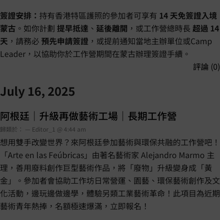
簽證安排：
持有香港特區護照的參加者可享有
14 天免簽證入境
蒙古
。如你計劃
提早抵達
、
延後離開
，或工作營總時長
超過 14
天
，請務必
預先申請簽證
，或提前通知當地主辦單位或Camp
Leader，以協助你於工作營期間在蒙古辦理簽證手續。
評論 (0)
July 16, 2025
阿根廷｜升級再做藝術工場｜長期工作營
歸類於： — Editor_1 @ 4:44 am
想用雙手改變世界？來阿根廷參加藝術與環保共融的工作營吧！
「Arte en las Feúbricas」由著名藝術家 Alejandro Marmo 主
理，善用廢料創作巨型藝術作品，將「廢物」升級變身成「黃
金」。參加者會協助工作坊日常營運、園藝、環保藝術創作及文
化活動，邊玩邊做邊學，體驗另類工業藝術革命！此項目為近期
藝術青年熱捧，名額極速爆滿，立即報名！