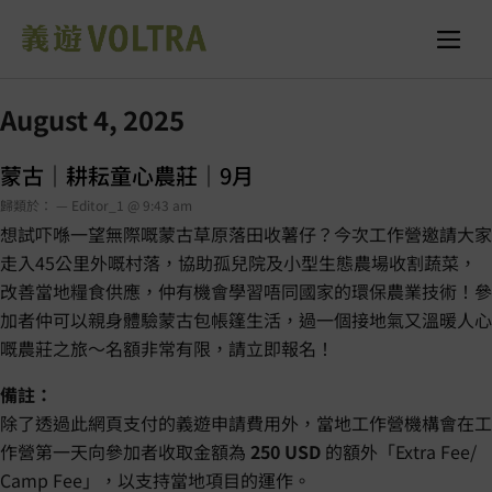
August 4, 2025
蒙古｜耕耘童心農莊｜9月
歸類於： — Editor_1 @ 9:43 am
想試吓喺一望無際嘅蒙古草原落田收薯仔？今次工作營邀請大家
走入45公里外嘅村落，協助孤兒院及小型生態農場收割蔬菜，
改善當地糧食供應，仲有機會學習唔同國家的環保農業技術！參
加者仲可以親身體驗蒙古包帳篷生活，過一個接地氣又溫暖人心
嘅農莊之旅～名額非常有限，請立即報名！
備註：
除了透過此網頁支付的義遊申請費用外，當地工作營機構會在工
作營第一天向參加者收取金額為
250 USD
的額外「Extra Fee/
Camp Fee」，以支持當地項目的運作。