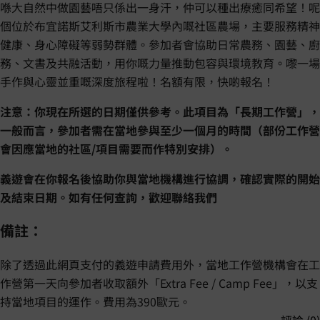
喺大自然中做園藝唔只係出一身汗，仲可以種出療癒同希望！呢
個位於布宜諾斯艾利斯市農業大學內嘅社區農場，主要服務精神
健康、身心障礙等弱勢群體。參加者會協助日常農務、園藝、廚
務、文書及共融活動，用你嘅力量推動包容與環境教育。嚟一場
手作與心靈並重嘅深度旅程啦！名額有限，快啲報名！
注意：你現在所選的日期僅供參考。此項目為「長期工作營」，
一般而言，參加者需在當地參與至少一個月的時間（部份工作營
會因應當地的社區/項目需要而作特別安排）。
義遊會在你報名後協助你與當地機構進行協調，確認實際的開始
及結束日期。如有任何查詢，歡迎聯絡我們
備註：
除了透過此網頁支付的義遊申請費用外，當地工作營機構會在工
作營第一天向參加者收取額外「Extra Fee / Camp Fee」，以支
持當地項目的運作。費用為390歐元。