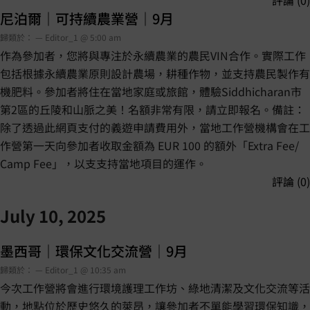
評論 (0)
尼泊爾｜可持續農業營｜9月
歸類於： — Editor_1 @ 5:00 am
作為參加者，您將與專注於永續農業的農民VIN合作。實際工作
包括根據永續農業原則設計農場，耕種作物，並支持農民製作有
機肥料。參加者將住在當地家庭或旅館，體驗Siddhicharan市
第2區的丘陵和山脈之美！名額非常有限，請立即報名。備註：
除了透過此網頁支付的義遊申請費用外，當地工作營機構會在工
作營第一天向參加者收取金額為 EUR 100 的額外「Extra Fee/
Camp Fee」，以支支持當地項目的運作。
評論 (0)
July 10, 2025
墨西哥｜環保文化交流營｜9月
歸類於： — Editor_1 @ 10:35 am
今次工作營將會進行環境護理工作坊、綠地清潔及文化交流等活
動，地點位於歷史悠久的萊昂，讓參加者不單能學習環保知識，