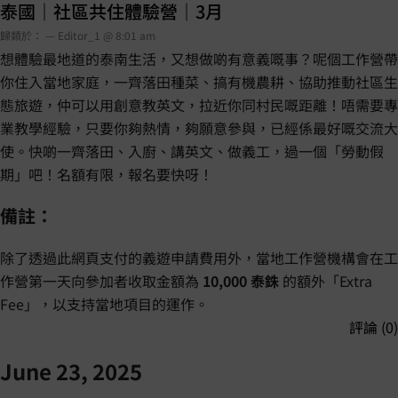
泰國｜社區共住體驗營｜3月
歸類於： — Editor_1 @ 8:01 am
想體驗最地道的泰南生活，又想做啲有意義嘅事？呢個工作營帶
你住入當地家庭，一齊落田種菜、搞有機農耕、協助推動社區生
態旅遊，仲可以用創意教英文，拉近你同村民嘅距離！唔需要專
業教學經驗，只要你夠熱情，夠願意參與，已經係最好嘅交流大
使。快啲一齊落田、入廚、講英文、做義工，過一個「勞動假
期」吧！名額有限，報名要快呀！
備註：
除了透過此網頁支付的義遊申請費用外，當地工作營機構會在工
作營第一天向參加者收取金額為
10,000 泰銖
的額外「Extra
Fee」，以支持當地項目的運作。
評論 (0)
June 23, 2025