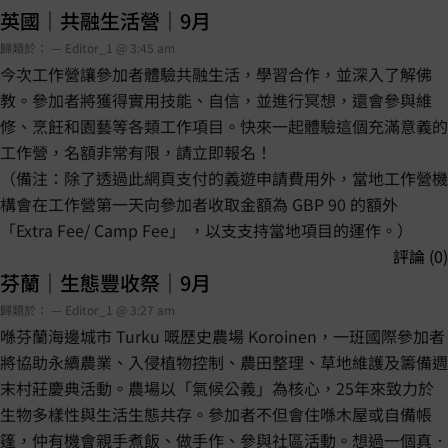
英國｜共融生活營｜9月
歸類於： — Editor_1 @ 3:45 am
今次工作營讓參加者體驗共融生活，學習合作，並深入了解佛
教。參加者將獲得實用技能、自信，並進行冥想，還會參與維
修、烹飪和園藝等各類工作項目。快來一起體驗這個充滿意義的
工作營，名額非常有限，請立即報名！
（備注：除了透過此網頁支付的義遊申請費用外，當地工作營機
構會在工作營第一天向參加者收取金額為 GBP 90 的額外
「Extra Fee/ Camp Fee」 ，以支支持當地項目的運作。）
評論 (0)
芬蘭｜生態豐收祭｜9月
歸類於： — Editor_1 @ 3:27 am
喺芬蘭海邊城市 Turku 嘅歷史農場 Koroinen，一班國際參加者
將協助永續農業、入侵植物控制、農田整理、草地維護及籌備週
末村莊慶典活動。農場以「氣候公義」為核心，25年來致力於
生物多樣性與生活生態共存。參加者不但會住喺木屋或自備帳
篷，仲有機會親手煮飯、做手作、參與社區活動。想過一個真．