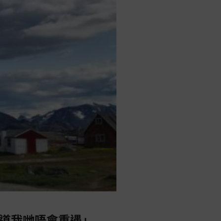
道我哋唔會重遇」