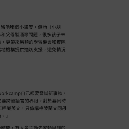
「留喺嗰個小鎮度，佢哋（小朋
暴和父母酗酒等問題，很多孩子未
樂，更帶來另類的學習機會和實際
當地機構提供適切支援，避免情況
rkcamp自己都要嘗試新事物，
先要跨過語言的界限。對於要同時
義工唔識英文，只係講格陵蘭文同丹
通。」
飯時間，有人會主動先安頓早到的