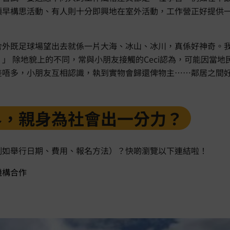
預早構思活動、有人則十分即興地在室外活動，工作營正好提供
舍外既足球場望出去就係一片大海、冰山、冰川，真係好神奇。
」 除地貌上的不同，常與小朋友接觸的Ceci認為，可能因當
差唔多，小朋友互相認識，執到實物會歸還俾物主⋯⋯鄰居之間
界，親身為社會出一分力？
例如舉行日期、費用、報名方法）？快啲
瀏覽以下連結啦！
機構合作