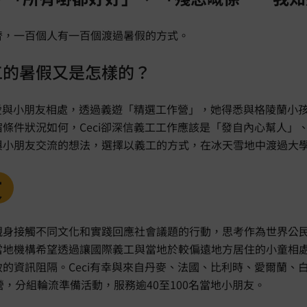
替，一百個人有一百個渡過暑假的方式。
工的暑假又是怎樣的？
熱愛與小朋友相處，透過義遊「精選工作營」，她得悉與格陵蘭小
條件狀況如何，Ceci卻深信義工工作應該是「發自內心幫人」
與小朋友交流的想法，選擇以義工的方式，在冰天雪地中渡過大
友
親身接觸不同文化和實踐回應社會議題的行動，思考作為世界公
當地機構希望透過讓國際義工與當地於較偏遠地方居住的小童相
的資訊阻隔。Ceci有幸與來自丹麥、法國、比利時、愛爾蘭、
營，分組輪流準備活動，服務逾40至100名當地小朋友。