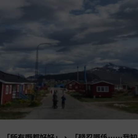
、「所有嘢都好好」、
「殘忍嘅係
⋯⋯
我知