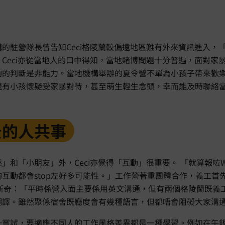
的駐營隊長曾告知Ceci格陵蘭較偏遠地區難有外來資訊進入，
Ceci亦從當地人的口中得知，當地賭博問題十分普遍，面對家
夠的判斷是非能力。當地機構舉辦的夏令營不單為小孩子帶來歡
現有小孩懷疑受家暴對待，甚至萌生輕生念頭，幸而能及時聯絡
景的人共事
和「小朋友」外，Ceci亦覺得「互動」很重要。 「就算報咗Wo
互動都會stop左好多可能性。」工作營著重團體合作，義工首
十分新奇：「平時係營入面主要係用英文溝通，但有兩個格陵蘭既
翻譯。雖然聚係宿舍既廳度會有幾種語言，但都唔會阻礙大家溝
一嘗試，要適應不同人的工作風格差異都是一種學習。例如在午