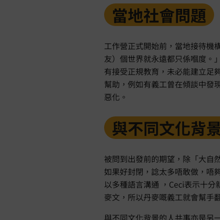
當地社會問題
工作營正式開始前，當地接待機構
友）個世界就永遠都只係嗰度。」
有接受正規教育，未必能建立足
幫助，例如有義工曾在傾談中發
惡化。
與不同文化背
被問到出發前的期望，除「大自然」
如果好封閉，諗太多唔敢做，唔夠
以多種語言溝通 ，Ceci表示
麥文，所以丹麥嘅義工就會幫手
與不同文化背景的人共事亦是另