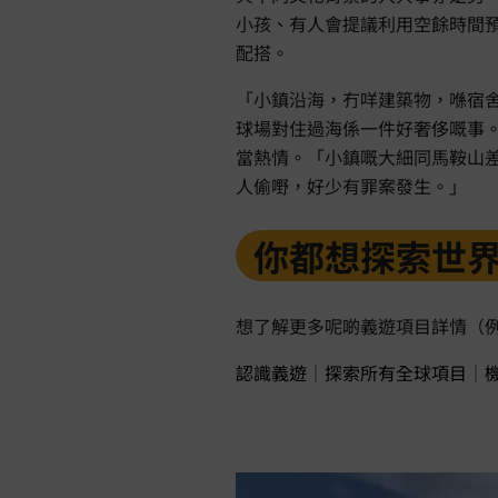
小孩、有人會提議利用空餘時間
配搭。
「小鎮沿海，冇咩建築物，喺宿
球場對住過海係一件好奢侈嘅事。
當熱情。「小鎮嘅大細同馬鞍山
人偷嘢，好少有罪案發生。」
你都想探索世
想了解更多呢啲義遊項目詳情（
認識義遊
｜
探索所有全球項目
｜